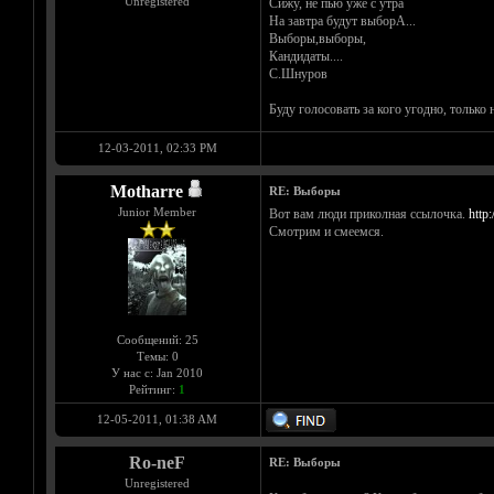
Unregistered
Сижу, не пью уже с утра
На завтра будут выборА...
Выборы,выборы,
Кандидаты....
С.Шнуров
Буду голосовать за кого угодно, только 
12-03-2011, 02:33 PM
Motharre
RE: Выборы
Junior Member
Вот вам люди приколная ссылочка.
http
Смотрим и смеемся.
Сообщений: 25
Темы: 0
У нас с: Jan 2010
Рейтинг:
1
12-05-2011, 01:38 AM
Ro-neF
RE: Выборы
Unregistered