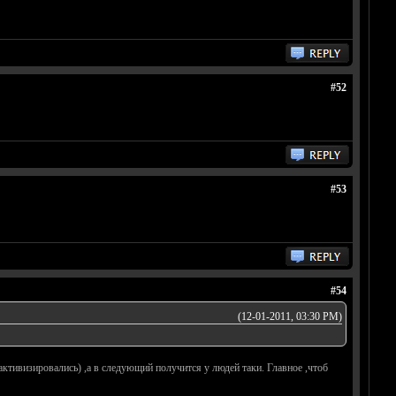
#52
#53
#54
(12-01-2011, 03:30 PM)
 активизировались) ,а в следующий получится у людей таки. Главное ,чтоб