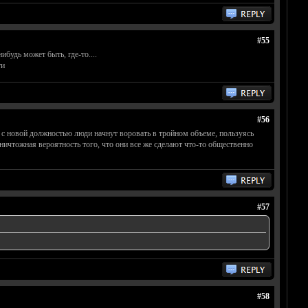
#55
ибудь может быть, где-то....
ти
#56
о с новой должностью люди начнут воровать в тройном объеме, пользуясь
ничтожная вероятность того, что они все же сделают что-то общественно
#57
#58