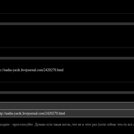
p://nadia-yacik.livejournal.com/2420270.html
ttp://nadia-yacik.livejournal.com/2420270.html
дите - проголосуйте. Думаю есть такая весчь ,что не в этот раз (хотя сейчас что-то все