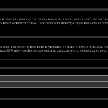
 не окажется - по-моему, это слишком наивно. Да, конечно, хочется верить, что так где-н
есы народа совпали с интересами новоизбравшихся (или староизбравшихся) органов влас
зможно новая власть принесет какие-то улучшения, а с другой с горечью понимаешь, чт
аю ЕдРо (ибо у самой в печенках сидят), но эти падлы хотя бы уже нахапались, и есть 