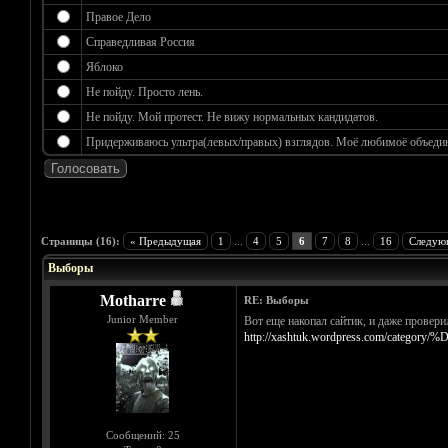
Правое Дело
Справедливая Россия
Яблоко
Не пойду. Просто лень.
Не пойду. Мой протест. Не вижу нормальных кандидатов.
Придерживаюсь ультра(левых/правых) взглядов. Моё любимоё объедине
Голосов: 6 - Средняя оценка: 3.17
1
2
3
4
5
Страницы (16):
« Предыдущая
1
...
4
5
6
7
8
...
16
Следую
Выборы
Motharre
RE: Выборы
Junior Member
Вот еще накопал сайтик, и даже провери
http://xashtuk.wordpress.com/category
Сообщений: 25