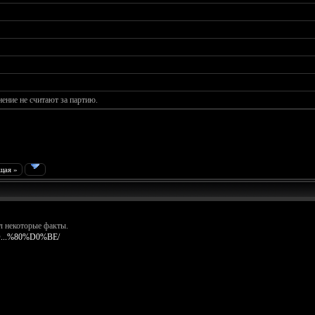
ние не считают за партию.
щая »
л некоторые факты.
/%D...%80%D0%BE/