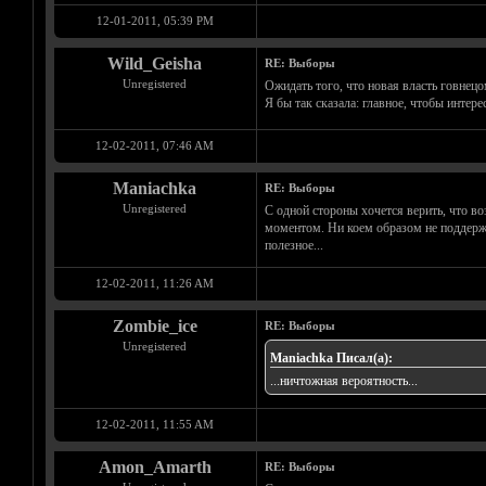
12-01-2011, 05:39 PM
Wild_Geisha
RE: Выборы
Unregistered
Ожидать того, что новая власть говнецом
Я бы так сказала: главное, чтобы интер
12-02-2011, 07:46 AM
Maniachka
RE: Выборы
Unregistered
С одной стороны хочется верить, что во
моментом. Ни коем образом не поддержив
полезное...
12-02-2011, 11:26 AM
Zombie_ice
RE: Выборы
Unregistered
Maniachka Писал(а):
...ничтожная вероятность...
12-02-2011, 11:55 AM
Amon_Amarth
RE: Выборы