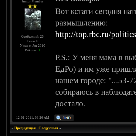
Junior Member
Вот кстати сегодня на
размышлению:
http://top.rbc.ru/polit
Сообщений: 25
Темы: 0
У нас с: Jan 2010
Рейтинг:
1
P.S.: У меня мама в в
ЕдРо) и им уже пришла
нашем городе: "...53-7
собираюсь в наблюдат
достало.
12-01-2011, 03:26 AM
«
Предыдущая
|
Следующая
»