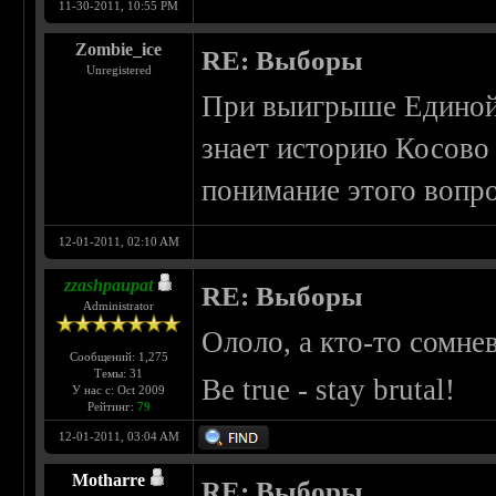
11-30-2011, 10:55 PM
Zombie_ice
RE: Выборы
Unregistered
При выигрыше Единой 
знает историю Косово 
понимание этого вопро
12-01-2011, 02:10 AM
zzashpaupat
RE: Выборы
Administrator
Ололо, а кто-то сомне
Сообщений: 1,275
Темы: 31
Be true - stay brutal!
У нас с: Oct 2009
Рейтинг:
79
12-01-2011, 03:04 AM
Motharre
RE: Выборы