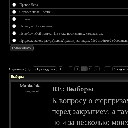
Правое Дело
Справедливая Россия
Яблоко
Не пойду. Просто лень.
Не пойду. Мой протест. Не вижу нормальных кандидатов.
Придерживаюсь ультра(левых/правых) взглядов. Моё любимоё объединение
 3.17
Страницы (16):
« Предыдущая
1
...
3
4
5
6
7
...
16
Следующа
Выборы
Maniachka
RE: Выборы
Unregistered
К вопросу о сюрприза
перед закрытием, а та
но и за несколько мои