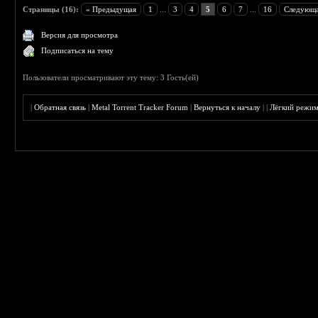
Страницы (16):
« Предыдущая
1
...
3
4
5
6
7
...
16
Следующа
Версия для просмотра
Подписаться на тему
Пользователи просматривают эту тему: 3 Гость(ей)
|
Обратная связь
|
Metal Torrent Tracker Forum
|
Вернуться к началу
|
|
Лёгкий режи