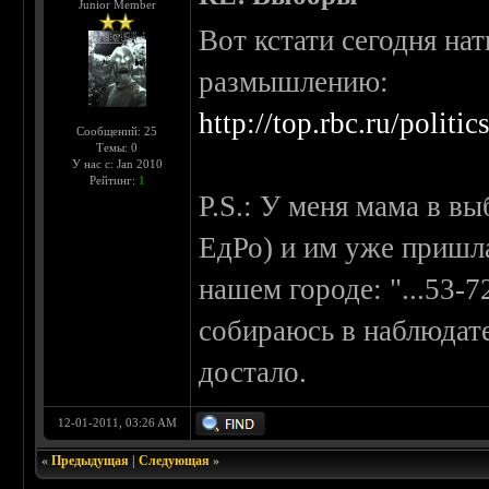
Junior Member
Вот кстати сегодня на
размышлению:
http://top.rbc.ru/polit
Сообщений: 25
Темы: 0
У нас с: Jan 2010
Рейтинг:
1
P.S.: У меня мама в в
ЕдРо) и им уже пришла
нашем городе: "...53-7
собираюсь в наблюдат
достало.
12-01-2011, 03:26 AM
«
Предыдущая
|
Следующая
»