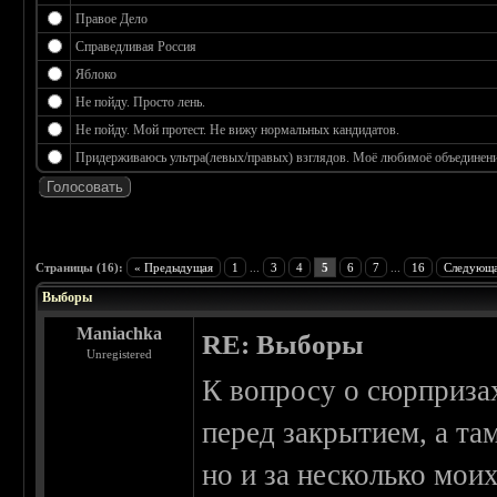
Правое Дело
Справедливая Россия
Яблоко
Не пойду. Просто лень.
Не пойду. Мой протест. Не вижу нормальных кандидатов.
Придерживаюсь ультра(левых/правых) взглядов. Моё любимоё объединение
 3.17
Страницы (16):
« Предыдущая
1
...
3
4
5
6
7
...
16
Следующа
Выборы
Maniachka
RE: Выборы
Unregistered
К вопросу о сюрприза
перед закрытием, а та
но и за несколько мои