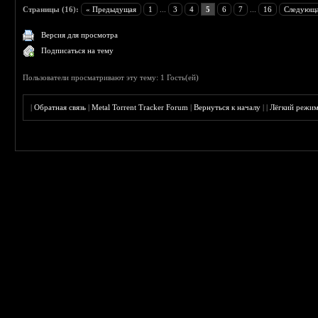
Страницы (16):
« Предыдущая
1
...
3
4
5
6
7
...
16
Следующа
Версия для просмотра
Подписаться на тему
Пользователи просматривают эту тему: 1 Гость(ей)
|
Обратная связь
|
Metal Torrent Tracker Forum
|
Вернуться к началу
|
|
Лёгкий режи