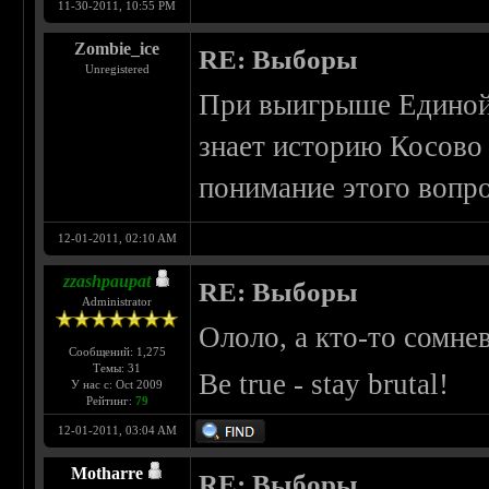
11-30-2011, 10:55 PM
Zombie_ice
RE: Выборы
Unregistered
При выигрыше Единой 
знает историю Косово 
понимание этого вопро
12-01-2011, 02:10 AM
zzashpaupat
RE: Выборы
Administrator
Ололо, а кто-то сомне
Сообщений: 1,275
Темы: 31
Be true - stay brutal!
У нас с: Oct 2009
Рейтинг:
79
12-01-2011, 03:04 AM
Motharre
RE: Выборы