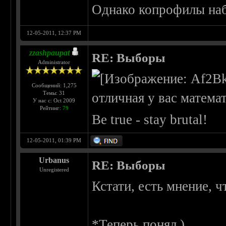
Однако копрофилы наб
12-05-2011, 12:37 PM
zzashpaupat
RE: Выборы
Administrator
Сообщений: 1,275
Темы: 31
отличная у вас матема
У нас с: Oct 2009
Рейтинг:
79
Be true - stay brutal!
12-05-2011, 01:39 PM
Urbanus
RE: Выборы
Unregistered
Кстати, есть мнение, ч
*Теперь понял )