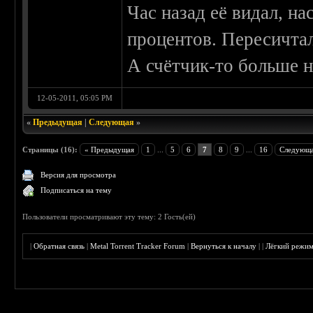
Час назад её видал, на
процентов. Пересичтал
А счётчик-то больше н
12-05-2011, 05:05 PM
«
Предыдущая
|
Следующая
»
Страницы (16):
« Предыдущая
1
...
5
6
7
8
9
...
16
Следующа
Версия для просмотра
Подписаться на тему
Пользователи просматривают эту тему: 2 Гость(ей)
|
Обратная связь
|
Metal Torrent Tracker Forum
|
Вернуться к началу
|
|
Лёгкий режи