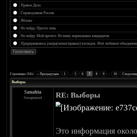
Правое Дело
Справедливая Россия
Яблоко
Не пойду. Просто лень.
Не пойду. Мой протест. Не вижу нормальных кандидатов.
Придерживаюсь ультра(левых/правых) взглядов. Моё любимоё объединение
 3.17
Страницы (16):
« Предыдущая
1
...
5
6
7
8
9
...
16
Следующа
Выборы
Sanahta
RE: Выборы
Unregistered
Это информация около