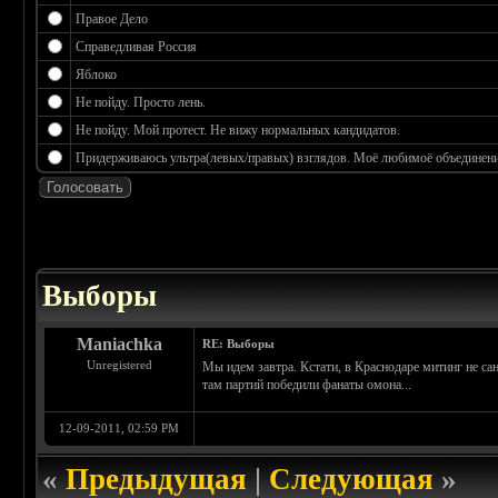
Правое Дело
Справедливая Россия
Яблоко
Не пойду. Просто лень.
Не пойду. Мой протест. Не вижу нормальных кандидатов.
Придерживаюсь ультра(левых/правых) взглядов. Моё любимоё объединение
 3.17
Выборы
Maniachka
RE: Выборы
Unregistered
Мы идем завтра. Кстати, в Краснодаре митинг не са
там партий победили фанаты омона...
12-09-2011, 02:59 PM
«
Предыдущая
|
Следующая
»