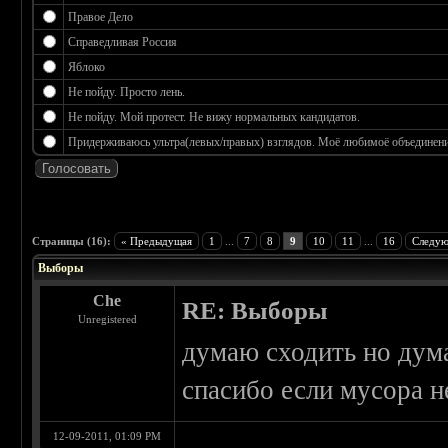
Правое Дело
Справедливая Россия
Яблоко
Не пойду. Просто лень.
Не пойду. Мой протест. Не вижу нормальных кандидатов.
Придерживаюсь ультра(левых/правых) взглядов. Моё любимоё объединение
 3.17
Страницы (16):
« Предыдущая
1
...
7
8
9
10
11
...
16
Следую
Выборы
Che
RE: Выборы
Unregistered
думаю сходить но дума
спасибо если мусора н
12-09-2011, 01:09 PM