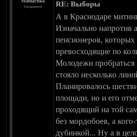
Maniachka
RE: Выборы
Unregistered
А в Краснодаре митин
Изначально напротив 
пенсионеров, которых с
превосходящие по коли
Молодежи пробраться 
стояло несколько лини
Планировалось шестви
площади, но и его отм
проходящий на той са
без мордобоев, а кого-
дубинкой... Ну а в цел