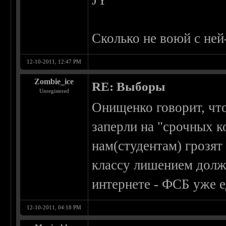
JY
Сколько не воюй с ней
12-10-2011, 12:47 PM
Zombie_ice
RE: Выборы
Unregistered
Онищенко говорит, чт
заперли на "срочных к
нам(студентам) грозят
классу лишением долж
интернете - ФСБ уже е
12-10-2011, 04:18 PM