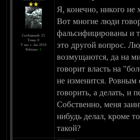
Я, конечно, никого не 
Вот многие люди говор
фальсифицированы и т
Сообщений: 25
Темы: 0
это другой вопрос. Лю
У нас с: Jan 2010
Рейтинг:
1
возмущаются, да на ми
говорит власть на "бо
не изменится. Ровным 
говорить, а делать, и 
Собственно, меня заин
нибудь делал, кроме т
такой?