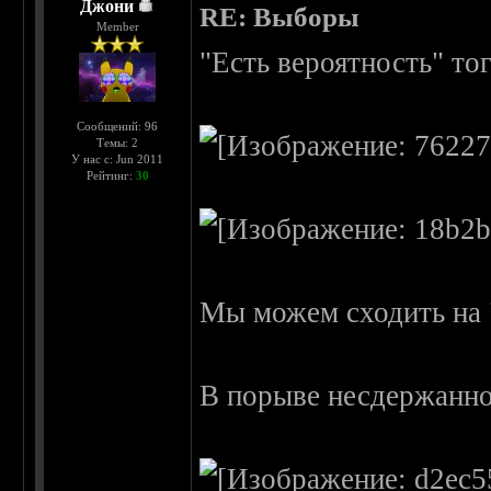
Джони
RE: Выборы
Member
"Есть вероятность" тог
Сообщений: 96
Темы: 2
У нас с: Jun 2011
Рейтинг:
30
Мы можем сходить на 
В порыве несдержаннос