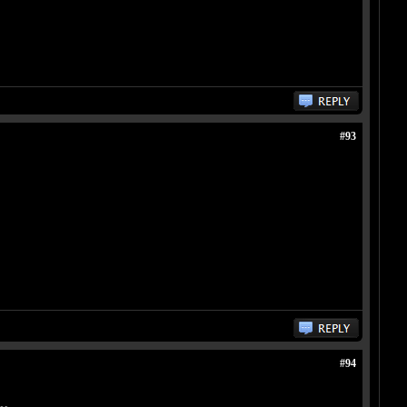
#93
#94