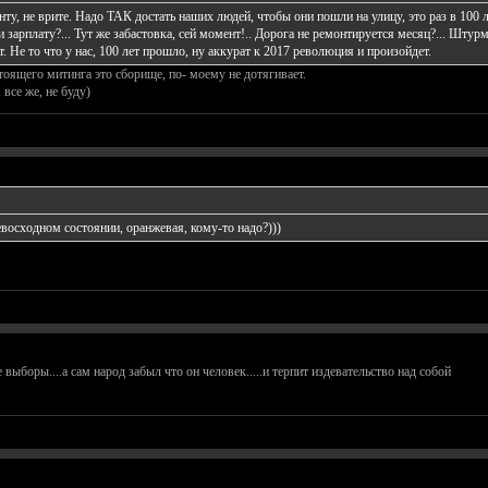
нту, не врите. Надо ТАК достать наших людей, чтобы они пошли на улицу, это раз в 100
и зарплату?... Тут же забастовка, сей момент!.. Дорога не ремонтируется месяц?... Штур
. Не то что у нас, 100 лет прошло, ну аккурат к 2017 революция и произойдет.
стоящего митинга это сборище, по- моему не дотягивает.
 все же, не буду)
ревосходном состоянии, оранжевая, кому-то надо?)))
 выборы....а сам народ забыл что он человек.....и терпит издевательство над собой