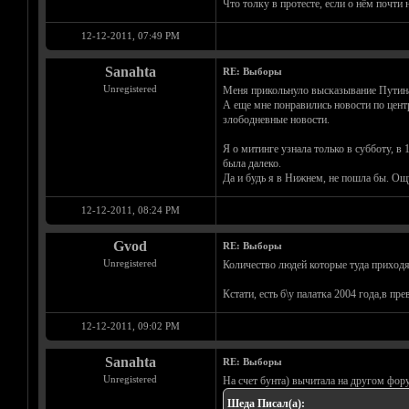
Что толку в протесте, если о нём почти 
12-12-2011, 07:49 PM
Sanahta
RE: Выборы
Unregistered
Меня прикольнуло высказывание Путина. 
А еще мне понравились новости по центр
злободневные новости.
Я о митинге узнала только в субботу, в 
была далеко.
Да и будь я в Нижнем, не пошла бы. Ощу
12-12-2011, 08:24 PM
Gvod
RE: Выборы
Unregistered
Количество людей которые туда приходя
Кстати, есть б\у палатка 2004 года,в пр
12-12-2011, 09:02 PM
Sanahta
RE: Выборы
Unregistered
На счет бунта) вычитала на другом фору
Шеда Писал(а):