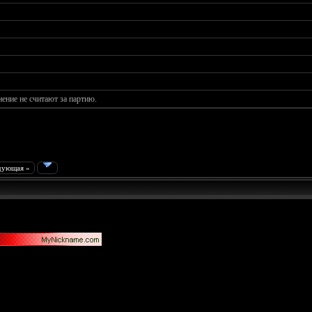
ние не считают за партию.
дующая »