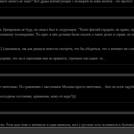
никто ничего не знает? Вот драка митингующих с полицией по вине ментов - это протест. 
Цитировать не буду, но смысл был в следующем: "Хотят фигней страдать- их право, пус
альному телевидению. По идее, в них должны были сказать о таких делах в стране, но 
12 (запомнила, так как рванула новости смотреть, что бы убедиться, что о митинге ни слов
щение, что ты в оцеплении мне не нравится, стремное оно какое- то...
т ничтожно. По сравнению с населением Москвы просто ничтожно... Зато по всем зарубе
евосходном состоянии, оранжевая, кому-то надо?)))
ме. Речь шла тоже о митингах и одна написала, мол у русских есть склонность к бунтам)