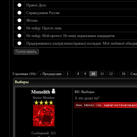
Правое Дело
Справедливая Россия
Яблоко
Не пойду. Просто лень.
Не пойду. Мой протест. Не вижу нормальных кандидатов.
Придерживаюсь ультра(левых/правых) взглядов. Моё любимоё объедине
Голосов: 6 - Средняя оценка: 3.17
1
2
3
4
5
Страницы (16):
« Предыдущая
1
...
8
9
10
11
12
...
16
Сле
Выборы
Monolith
RE: Выборы
Senior Member
А что делал ты?
Сообщений: 321