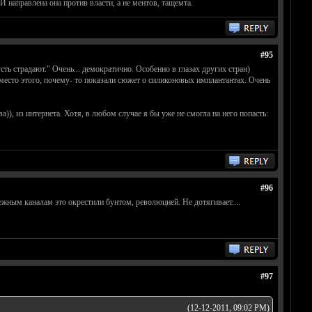
И направлена она против власти, а не ментов, тащемта.
#95
ть страдают." Очень... демократично. Особенно в глазах других стран)
вместо этого, почему- то показали сюжет о силиконовых имплантантах. Очень
а)), из интернета. Хотя, в любом случае я бы уже не смогла на него попасть:
#96
жным каналам это окрестили бунтом, революцией. Не дотягивает....
#97
(12-12-2011, 09:02 PM)