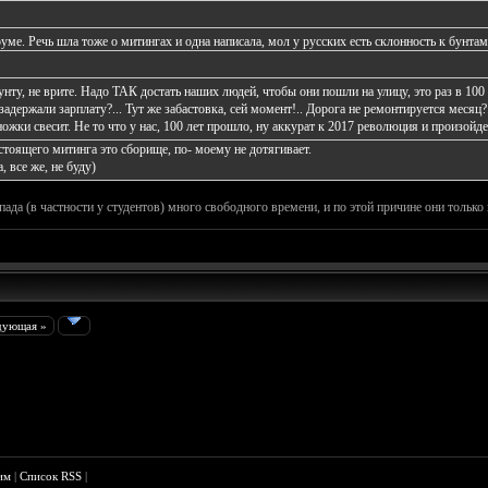
уме. Речь шла тоже о митингах и одна написала, мол у русских есть склонность к бунтам
унту, не врите. Надо ТАК достать наших людей, чтобы они пошли на улицу, это раз в 10
 задержали зарплату?... Тут же забастовка, сей момент!.. Дорога не ремонтируется месяц
ожки свесит. Не то что у нас, 100 лет прошло, ну аккурат к 2017 революция и произойде
астоящего митинга это сборище, по- моему не дотягивает.
, все же, не буду)
пада (в частности у студентов) много свободного времени, и по этой причине они только и
дующая »
им
|
Список RSS
|