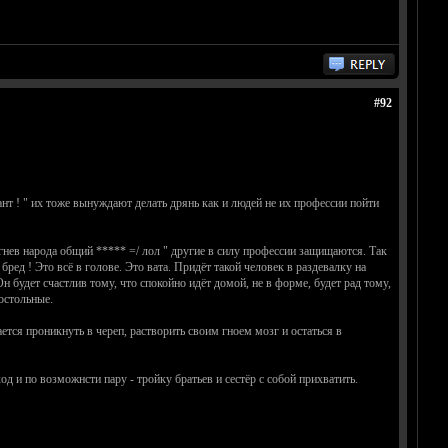
#92
ант ! " их тоже вынуждают делать дрянь как и людей не их профессии пойти
нев народа общий ***** =/ лол " другие в силу профессии защищаются. Так
. бред ! Это всё в голове. Это вата. Придёт такой человек в раздевалку на
н будет счастлив тому, что спокойно идёт домой, не в форме, будет рад тому,
остольные.
ается проникнуть в череп, растворить своим гноем мозг и остаться в
 и по возможнсти пару - тройку братьев и сестёр с собой прихватить.