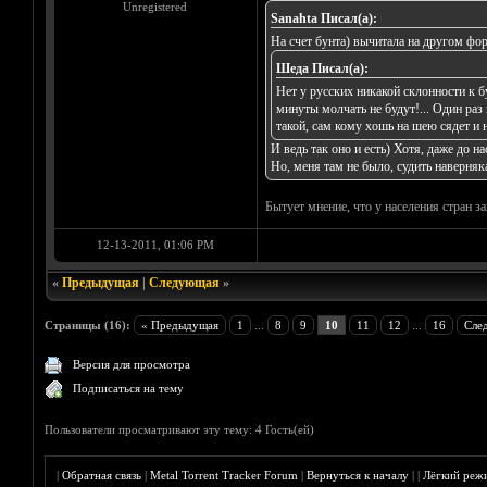
Unregistered
Sanahta Писал(а):
На счет бунта) вычитала на другом фор
Шеда Писал(а):
Нет у русских никакой склонности к б
минуты молчать не будут!... Один раз
такой, сам кому хошь на шею сядет и н
И ведь так оно и есть) Хотя, даже до н
Но, меня там не было, судить наверняка
Бытует мнение, что у населения стран за
12-13-2011, 01:06 PM
«
Предыдущая
|
Следующая
»
Страницы (16):
« Предыдущая
1
...
8
9
10
11
12
...
16
Сле
Версия для просмотра
Подписаться на тему
Пользователи просматривают эту тему: 4 Гость(ей)
|
Обратная связь
|
Metal Torrent Tracker Forum
|
Вернуться к началу
|
|
Лёгкий реж