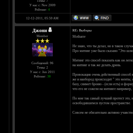
Темы: 7
У нас с: Nov 2009
Рейтинг:
4
12-12-2011, 05:59 AM
Джони
RE: Выборы
Member
Motharre
Не знаю, что ты делал, но в таком случае
Про митинг уже было сказано "Это шля
Митинг это способ показать как он легк
Сообщений: 96
на митинг и так же делать дрянь.
Темы: 2
У нас с: Jun 2011
Провокация очень действенный способ в
Рейтинг:
30
же и наобород происходит " это менты, он
базу, снимет броню - (если есть) и форм
что его не сожгли на митинге например,
По мне так самый лучший протест это, не
освободившемся пустом пространстве.
Совсем не обязательно активно учавство