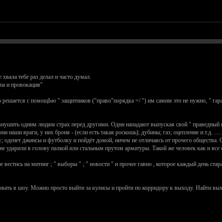
 хвала тебе раз делал и часто думал.
па и провокация"
о решается с помощЬю " защитников ("право"порядка =/ ") им самим это не нужно, " гар
нушить одним людям страх перед другими. Одни нападают выпуская свой " праведный г
и наши враги, у них броня - (если есть такая роскошь); дубины; газ; оцепление и.т.д. ....
у; оденет джинсы и футболку и пойдёт домой, ничем не отличаясь от прочего общества. О
 не ударили в голову палкой или стальным прутом арматуры. Такой же человек как и все 
 вестись на митинг ; " выборы " ; " новости " и прочее гавно , которое каждый день стар
вать в шоу. Можно просто выйти за кулисы и пройти по корридору к выходу. Найти выход