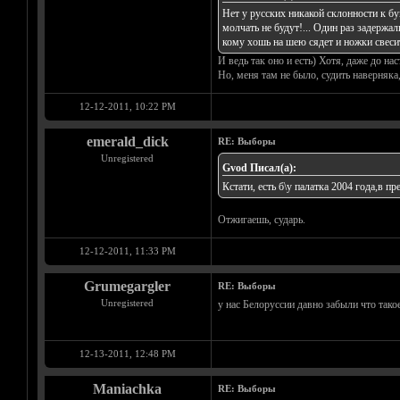
Нет у русских никакой склонности к бу
молчать не будут!... Один раз задержал
кому хошь на шею сядет и ножки свесит
И ведь так оно и есть) Хотя, даже до на
Но, меня там не было, судить наверняка,
12-12-2011, 10:22 PM
emerald_dick
RE: Выборы
Unregistered
Gvod Писал(а):
Кстати, есть б\у палатка 2004 года,в п
Отжигаешь, сударь.
12-12-2011, 11:33 PM
Grumegargler
RE: Выборы
Unregistered
у нас Белоруссии давно забыли что такое
12-13-2011, 12:48 PM
Maniachka
RE: Выборы