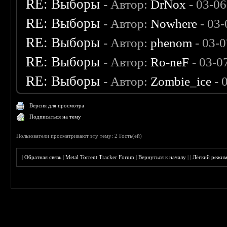
RE: Выборы
- Автор:
DrNox
- 03-06
RE: Выборы
- Автор:
Nowhere
- 03-
RE: Выборы
- Автор:
phenom
- 03-
RE: Выборы
- Автор:
Ro-neF
- 03-0
RE: Выборы
- Автор:
Zombie_ice
- 
Версия для просмотра
Подписаться на тему
Пользователи просматривают эту тему: 2 Гость(ей)
|
Обратная связь
|
Metal Torrent Tracker Forum
|
Вернуться к началу
|
|
Лёгкий режи