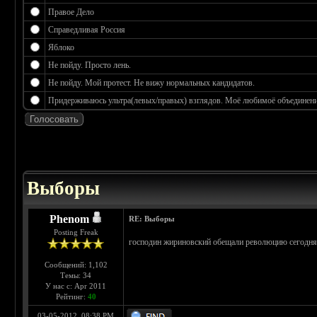
Правое Дело
Справедливая Россия
Яблоко
Не пойду. Просто лень.
Не пойду. Мой протест. Не вижу нормальных кандидатов.
Придерживаюсь ультра(левых/правых) взглядов. Моё любимоё объединение
 3.17
Выборы
Phenom
RE: Выборы
Posting Freak
господин жириновский обещали революцию сегодня в
Сообщений: 1,102
Темы: 34
У нас с: Apr 2011
Рейтинг:
40
03-05-2012, 08:38 PM