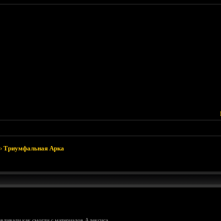
›
Триумфальная Арка
вливали как смогли с материалов Алексиса.