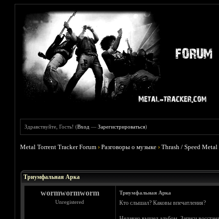
Здравствуйте, Гость! (
Вход
—
Зарегистрироваться
)
Metal Torrent Tracker Forum
›
Разговоры о музыке
›
Thrash / Speed Metal
Голосов: 0 - Средняя оценка: 0
1
2
3
4
5
Триумфальная Арка
wormwormworm
Триумфальная Арка
Unregistered
Кто слышал? Каковы впечатления?
Недавно вышел альбом. Записи восстана