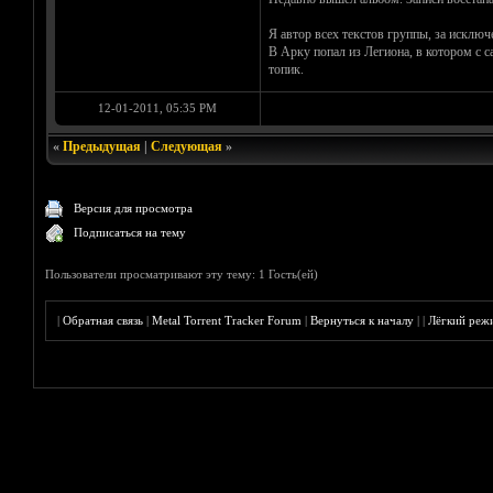
Я автор всех текстов группы, за исклю
В Арку попал из Легиона, в котором с с
топик.
12-01-2011, 05:35 PM
«
Предыдущая
|
Следующая
»
Версия для просмотра
Подписаться на тему
Пользователи просматривают эту тему: 1 Гость(ей)
|
Обратная связь
|
Metal Torrent Tracker Forum
|
Вернуться к началу
|
|
Лёгкий реж