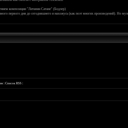
чением композиции "Литании Сатане" (Бодлер)
амого первого дня до сегодняшнего и нахожусь (как поэт многих произведений). Но муз
им
|
Список RSS
|