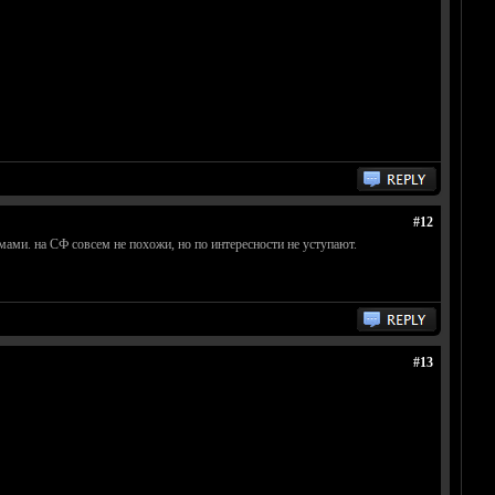
#12
мами. на СФ совсем не похожи, но по интересности не уступают.
#13