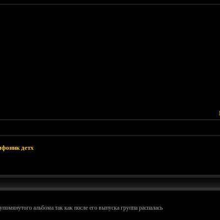
фоник детх
 упомянутого альбома так как после его выпуска группа распалась