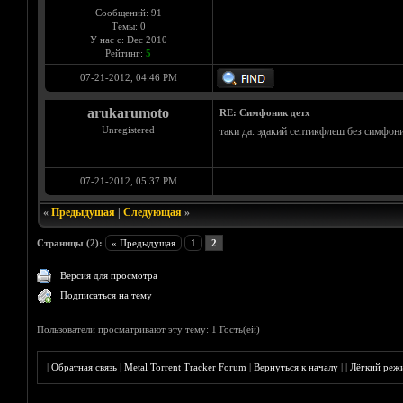
Сообщений: 91
Темы: 0
У нас с: Dec 2010
Рейтинг:
5
07-21-2012, 04:46 PM
arukarumoto
RE: Симфоник детх
Unregistered
таки да. эдакий септикфлеш без симфон
07-21-2012, 05:37 PM
«
Предыдущая
|
Следующая
»
Страницы (2):
« Предыдущая
1
2
Версия для просмотра
Подписаться на тему
Пользователи просматривают эту тему: 1 Гость(ей)
|
Обратная связь
|
Metal Torrent Tracker Forum
|
Вернуться к началу
|
|
Лёгкий реж