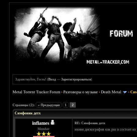
Здравствуйте, Гость! (
Вход
—
Зарегистрироваться
)
Metal Torrent Tracker Forum
›
Разговоры о музыке
›
Death Metal
›
Сим
Голосов: 0 - Средняя оценка: 0
1
2
3
4
5
Страницы (2):
« Предыдущая
1
2
Симфоник детх
inflames
RE: Симфоник детх
Member
ихняя дискография как раз и состоит из