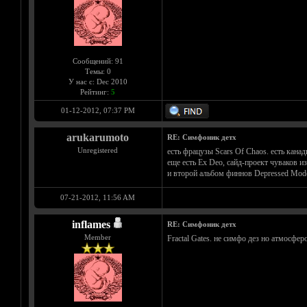
Сообщений: 91
Темы: 0
У нас с: Dec 2010
Рейтинг:
5
01-12-2012, 07:37 PM
arukarumoto
RE: Симфоник детх
Unregistered
есть фрацузы Scars Of Chaos. есть кана
еще есть Ex Deo, сайд-проект чуваков и
и второй альбом финнов Depressed Mod
07-21-2012, 11:56 AM
inflames
RE: Симфоник детх
Member
Fractal Gates. не симфо дез но атмосфе