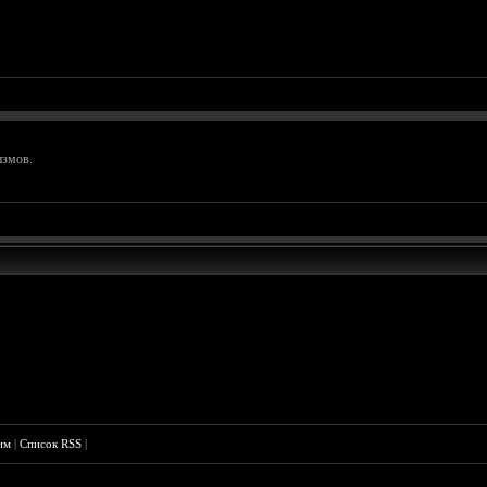
измов.
им
|
Список RSS
|