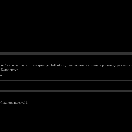
дцы Aeternam. еще есть австрийцы Hollenthon, с очень интересными первыми двумя альбо
з Катаклизма.
e.
рой напоминают СФ.