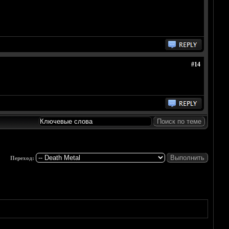
#14
Переход: