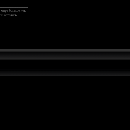
________________
 мира больше нет.
осы остались…