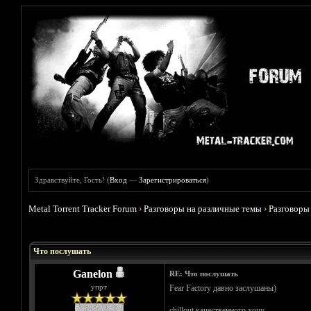
Здравствуйте, Гость! (
Вход
—
Зарегистрироваться
)
Metal Torrent Tracker Forum
›
Разговоры на различные темы
›
Разговоры
Голосов: 0 - Средняя оценка: 0
1
2
3
4
5
Что послушать
Ganelon
RE: Что послушать
упрт
Fear Factory давно заслушаны)
chillout качественного хочу.