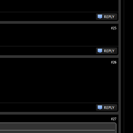
#25
#26
#27