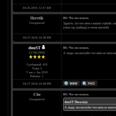
04-26-2010, 12:57 AM
Heretik
RE: Что послушать
Unregistered
Здрасте, тут кто нить слышал cephalic c
(типа гор грайнда) и очень мясной)
04-27-2010, 03:38 PM
duuST
RE: Что послушать
С17H21NO4
А люди, посоветуйте что-нить из митолк
Сообщений: 420
Темы: 5
У нас с: Jan 2010
Рейтинг:
6
04-27-2010, 03:48 PM
Che
RE: Что послушать
Unregistered
duuST Писал(а):
А люди, посоветуйте что-нить из митол