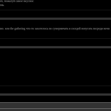
ken, пожалуй самое вкусное.
ень.
лиз. или the gathering что-то захотелось по сумерничать и соседей попугать посреди ночи