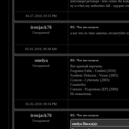
митлокоре\детхкоре - here comes the kra
ну и when my authorities fall - задорно оч
04-27-2010, 03:55 PM
ironjack78
RE: Что послушать
Unregistered
а вот что-то типо saturnus отсоветуйте п
05-01-2010, 09:38 AM
smelya
RE: Что послушать
Unregistered
Вот краткий перечень:
Forgotten Fable - Untitled (2010)
Synthetic Delusion - Vision (2005)
Cynicon - Cybernetic (2003)
Counterfist
Ceterum - Proportions [EP] (2009)
Не пожалеешь.
05-02-2010, 09:34 PM
ironjack78
RE: Что послушать
Unregistered
smelya Писал(а):