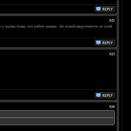
#22
то у группы только этот альбом уважаю - без всякой накрученности, не тупой
#23
#24