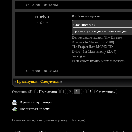
05-03-2010, 09:43 AM
smelya
RE: Что послушать
Unregistered
Che Писал(а):
присоветуйте годного индастиал детх
Вот неплохие поляки Thy Disease
Ananta - In Media Res (2008)
The Project Hate MCMXCIX
Drive - 1st Class Enemy (2004)
Scorngrain
Если что-то нужно, могу выложить
05-03-2010, 09:50 AM
«
Предыдущая
|
Следующая
»
Страницы (5):
« Предыдущая
1
2
3
4
5
Следующая »
Версия для просмотра
Подписаться на тему
Пользователи просматривают эту тему: 1 Гость(ей)