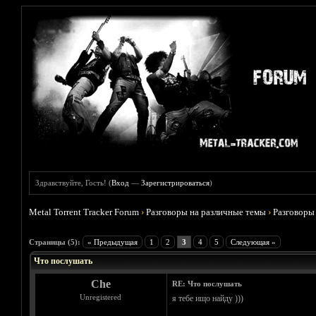
Здравствуйте, Гость! (
Вход
—
Зарегистрироваться
)
Metal Torrent Tracker Forum
›
Разговоры на различные темы
›
Разговоры
Голосов: 0 - Средняя оценка: 0
1
2
3
4
5
Страницы (5):
« Предыдущая
1
2
3
4
5
Следующая »
Что послушать
Che
RE: Что послушать
Unregistered
я тебе ищо найду )))