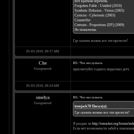
Вот краткий перечень:
Forgotten Fable - Untitled (2010)
Synthetic Delusion - Vision (2005)
Cynicon - Cybernetic (2003)
Counterfist
Ceterum - Proportions [EP] (2009)
Не пожалеешь.
Где скачать можно все эти прелести?
05-03-2010, 09:17 AM
Che
RE: Что послушать
Unregistered
присоветуйте годного индастиал детх
05-03-2010, 09:24 AM
smelya
RE: Что послушать
Unregistered
ironjack78 Писал(а):
Где скачать можно все эти прелести?
Я раздаю на
http://rutracker.org/forum/in
Если нет возможности забей в поискови