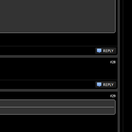
#28
#29