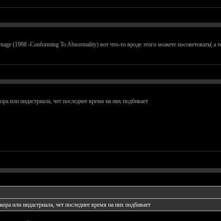
arnage (1998 -Conforming To Abnormality) вот что-то вроде этого можете посоветовать( а 
ора или индастриала, чет последнее время на них подбивает
кора или индастриала, чет последнее время на них подбивает