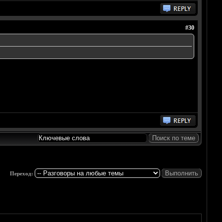
#30
Переход: