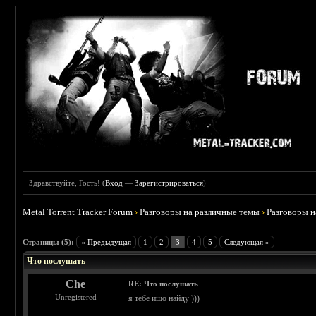
Здравствуйте, Гость! (
Вход
—
Зарегистрироваться
)
Metal Torrent Tracker Forum
›
Разговоры на различные темы
›
Разговоры 
 0
Страницы (5):
« Предыдущая
1
2
3
4
5
Следующая »
Что послушать
Che
RE: Что послушать
Unregistered
я тебе ищо найду )))