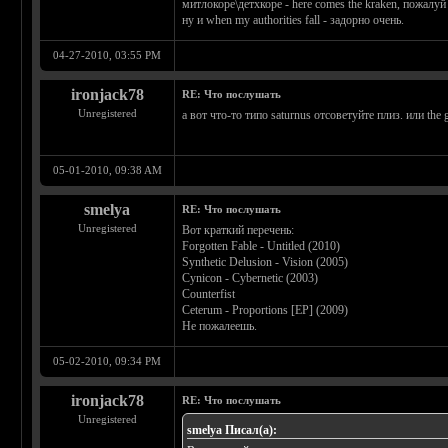
митлокоре\детхкоре - here comes the kraken, пожалуй
ну и when my authorities fall - задорно очень.
04-27-2010, 03:55 PM
ironjack78
RE: Что послушать
Unregistered
а вот что-то типо saturnus отсоветуйте плиз. или the
05-01-2010, 09:38 AM
smelya
RE: Что послушать
Unregistered
Вот краткий перечень:
Forgotten Fable - Untitled (2010)
Synthetic Delusion - Vision (2005)
Cynicon - Cybernetic (2003)
Counterfist
Ceterum - Proportions [EP] (2009)
Не пожалеешь.
05-02-2010, 09:34 PM
ironjack78
RE: Что послушать
Unregistered
smelya Писал(а):