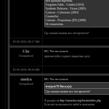
Вот краткий перечень:
Forgotten Fable - Untitled (2010)
Synthetic Delusion - Vision (2005)
Cynicon - Cybernetic (2003)
Counterfist
Ceterum - Proportions [EP] (2009)
Не пожалеешь.
Где скачать можно все эти прелести?
05-03-2010, 09:17 AM
Che
RE: Что послушать
Unregistered
присоветуйте годного индастиал детх
05-03-2010, 09:24 AM
smelya
RE: Что послушать
Unregistered
ironjack78 Писал(а):
Где скачать можно все эти прелести?
Я раздаю на
http://rutracker.org/forum/index.php
Если нет возможности забей в поисковик