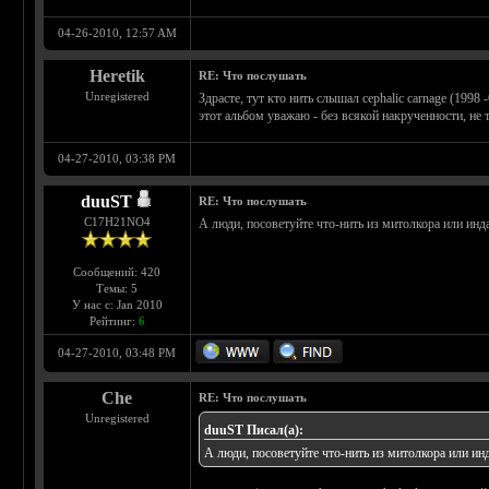
04-26-2010, 12:57 AM
Heretik
RE: Что послушать
Unregistered
Здрасте, тут кто нить слышал cephalic carnage (1998
этот альбом уважаю - без всякой накрученности, не 
04-27-2010, 03:38 PM
duuST
RE: Что послушать
С17H21NO4
А люди, посоветуйте что-нить из митолкора или инда
Сообщений: 420
Темы: 5
У нас с: Jan 2010
Рейтинг:
6
04-27-2010, 03:48 PM
Che
RE: Что послушать
Unregistered
duuST Писал(а):
А люди, посоветуйте что-нить из митолкора или инд