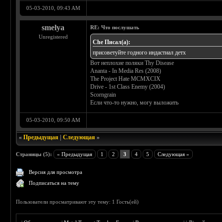
05-03-2010, 09:43 AM
smelya
RE: Что послушать
Unregistered
Che Писал(а):
присоветуйте годного индастиал детх
Вот неплохие поляки Thy Disease
Ananta - In Media Res (2008)
The Project Hate MCMXCIX
Drive - 1st Class Enemy (2004)
Scorngrain
Если что-то нужно, могу выложить
05-03-2010, 09:50 AM
«
Предыдущая
|
Следующая
»
Страницы (5):
« Предыдущая
1
2
3
4
5
Следующая »
Версия для просмотра
Подписаться на тему
Пользователи просматривают эту тему: 1 Гость(ей)