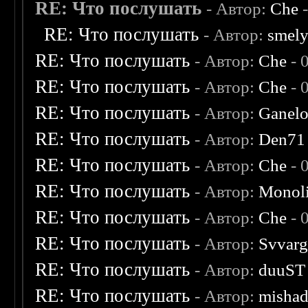
RE: Что послушать
- Автор:
Che
-
RE: Что послушать
- Автор:
smel
RE: Что послушать
- Автор:
Che
- 
RE: Что послушать
- Автор:
Che
- 
RE: Что послушать
- Автор:
Ganel
RE: Что послушать
- Автор:
Den71
RE: Что послушать
- Автор:
Che
- 
RE: Что послушать
- Автор:
Monoli
RE: Что послушать
- Автор:
Che
- 
RE: Что послушать
- Автор:
Svvar
RE: Что послушать
- Автор:
duuST
RE: Что послушать
- Автор:
mishad