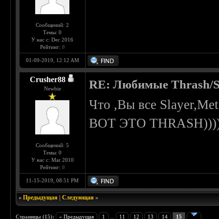
Сообщений: 2
Темы: 0
У нас с: Dec 2016
Рейтинг:
0
01-09-2019, 12:12 AM
Crusher88
RE: Любимые Thrash/S
Newbie
Что ,Вы все Slayer,Met
ВОТ ЭТО THRASH)))
Сообщений: 5
Темы: 0
У нас с: Mar 2010
Рейтинг:
0
11-15-2019, 08:51 PM
«
Предыдущая
|
Следующая
»
Страницы (15):
« Предыдущая
1
...
11
12
13
14
15