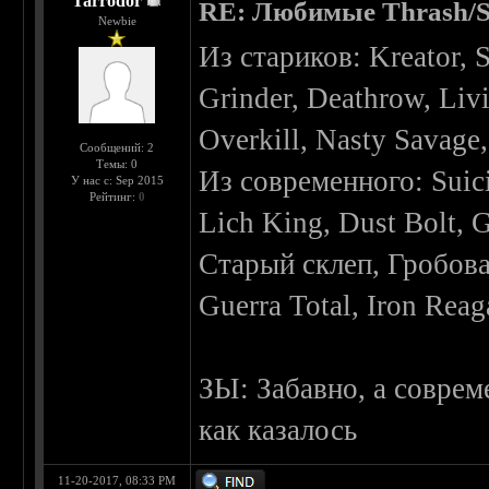
Tarrodor
RE: Любимые Thrash/S
Newbie
Из стариков: Kreator, 
Grinder, Deathrow, Liv
Overkill, Nasty Savage,
Сообщений: 2
Темы: 0
Из современного: Suici
У нас с: Sep 2015
Рейтинг:
0
Lich King, Dust Bolt, 
Старый склеп, Гробовая
Guerra Total, Iron Reag
ЗЫ: Забавно, а соврем
как казалось
11-20-2017, 08:33 PM