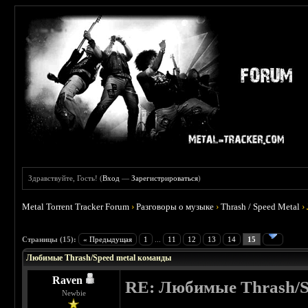
Здравствуйте, Гость! (
Вход
—
Зарегистрироваться
)
Metal Torrent Tracker Forum
›
Разговоры о музыке
›
Thrash / Speed Metal
›
 5
Страницы (15):
« Предыдущая
1
...
11
12
13
14
15
Любимые Thrash/Speed metal команды
Raven
RE: Любимые Thrash/S
Newbie