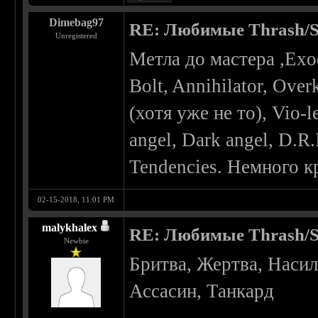
Dimebag97
RE: Любимые Thrash/S
Unregistered
Метла до мастера ,Exo
Bolt, Annihilator, Over
(хотя уже не то), Vio-l
angel, Dark angel, D.R.
Tendencies. Немного к
02-15-2018, 11:01 PM
malykhalex
RE: Любимые Thrash/S
Newbie
Бритва, Жертва, Насил
Ассасин, Танкард