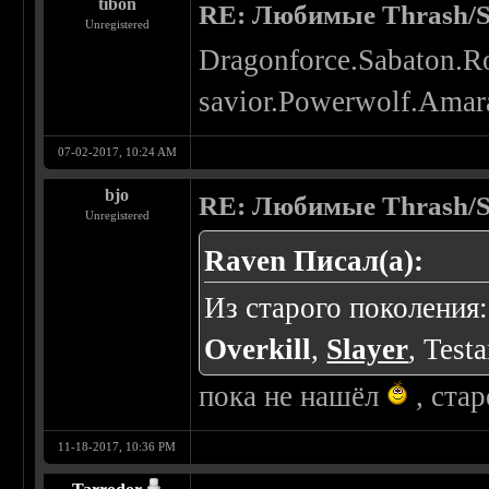
tibon
RE: Любимые Thrash/S
Unregistered
Dragonforce.Sabaton.Ro
savior.Powerwolf.Amara
07-02-2017, 10:24 AM
bjo
RE: Любимые Thrash/S
Unregistered
Raven Писал(а):
Из старого поколения
Overkill
,
Slayer
, Test
пока не нашёл
, стар
11-18-2017, 10:36 PM