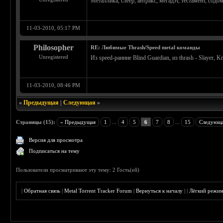
Металлика, слеер, антракс, мегадэт, тестамент, содо
11-03-2010, 05:17 PM
Philosopher
RE: Любимые Thrash/Speed metal команды
Unregistered
Из speed-ранние Blind Guardian, из thrash - Slayer, Kr
11-03-2010, 08:46 PM
«
Предыдущая
|
Следующая
»
Страницы (15):
« Предыдущая
1
...
4
5
6
7
8
...
15
Следующа
Версия для просмотра
Подписаться на тему
Пользователи просматривают эту тему: 2 Гость(ей)
|
Обратная связь
|
Metal Torrent Tracker Forum
|
Вернуться к началу
|
|
Лёгкий режи