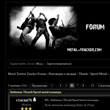
Здравствуйте, Гость! (
Вход
—
Зарегистрироваться
)
Metal Torrent Tracker Forum
›
Разговоры о музыке
›
Thrash / Speed Metal
›
 5
Страницы (15):
« Предыдущая
1
...
4
5
6
7
8
...
15
Следующа
Любимые Thrash/Speed metal команды
стасян76
RE: Любимые Thrash/Speed metal команды
Member
Исчо неплохая комманда Ratos de Porao