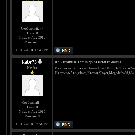
Сообщений: 77
Темы: 0
У нас с: Aug 2010
Рейтинг:
1
09-19-2010, 12:47 PM
kabr73
RE: Любимые Thrash/Speed metal команды
Newbie
Из спида-2 первых альбома Fngel Dust,Helloween(Wal
Из трэша-Annigilator,Kreator,Slayer,Megadeth(86,88)
Сообщений: 4
Темы: 0
У нас с: Aug 2010
Рейтинг:
0
09-19-2010, 02:56 PM