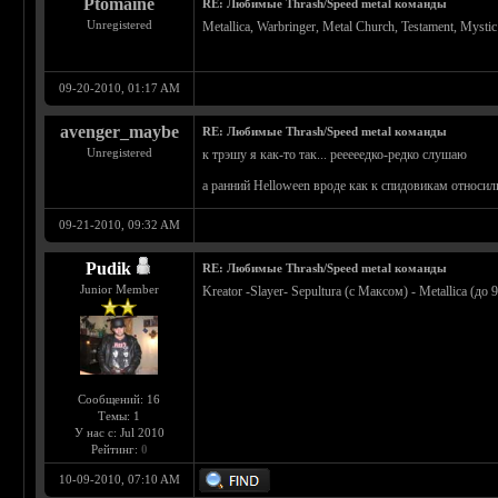
Ptomaine
RE: Любимые Thrash/Speed metal команды
Unregistered
Metallica, Warbringer, Metal Church, Testament, Myst
09-20-2010, 01:17 AM
avenger_maybe
RE: Любимые Thrash/Speed metal команды
Unregistered
к трэшу я как-то так... рееееедко-редко слушаю
а ранний Helloween вроде как к спидовикам относили
09-21-2010, 09:32 AM
Pudik
RE: Любимые Thrash/Speed metal команды
Junior Member
Kreator -Slayer- Sepultura (c Максом) - Metallica (до 
Сообщений: 16
Темы: 1
У нас с: Jul 2010
Рейтинг:
0
10-09-2010, 07:10 AM