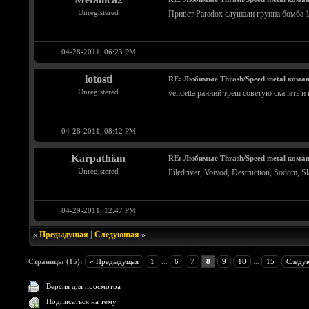
Unregistered
Привет Paradox слушали группа бомба 
04-28-2011, 06:23 PM
lotosti
RE: Любимые Thrash/Speed metal кома
Unregistered
vendetta ранний треш советую скачать и
04-28-2011, 08:12 PM
Karpathian
RE: Любимые Thrash/Speed metal кома
Unregistered
Piledriver, Voivod, Destruction, Sodom, S
04-29-2011, 12:47 PM
«
Предыдущая
|
Следующая
»
Страницы (15):
« Предыдущая
1
...
6
7
8
9
10
...
15
Следу
Версия для просмотра
Подписаться на тему