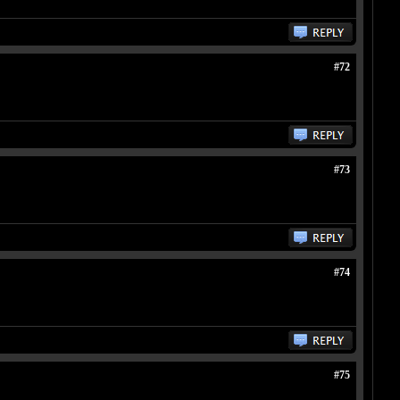
#72
#73
#74
#75