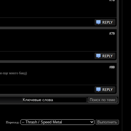
#78
#79
#80
t и еще много банд)
Переход: