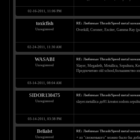
02-16-2011, 11:06 PM
toxicfish
RE: Любимые Thrash/Speed metal кома
Unregistered
Overkill, Coroner, Exciter, Gamma Ray (
02-24-2011, 11:30 AM
WASABI
RE: Любимые Thrash/Speed metal кома
Unregistered
Slayer, Megadeth, Metallica, Sepultura, Kre
Предпочитаю old school,большинство и
03-14-2011, 08:04 AM
SIDOR130475
RE: Любимые Thrash/Speed metal кома
Unregistered
slayer.metallica до91.kreator.sodom.sepul
03-14-2011, 03:38 PM
Belialst
RE: Любимые Thrash/Speed metal кома
Unregistered
+ из "свеженького" можно было бы добави