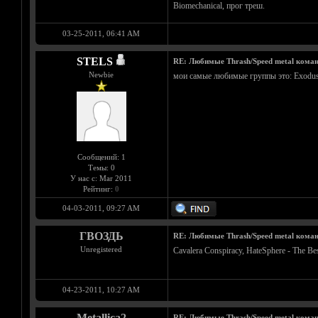
Biomechanical, прог треш.
03-25-2011, 06:41 AM
STELS
RE: Любимые Thrash/Speed metal кома
Newbie
мои самые любимые группы это: Exodus, S
Сообщений: 1
Темы: 0
У нас с: Mar 2011
Рейтинг:
0
04-03-2011, 09:27 AM
ГВОЗДЬ
RE: Любимые Thrash/Speed metal кома
Unregistered
Cavalera Conspiracy, HateSphere - The Best
04-23-2011, 10:27 AM
Metallica2
RE: Любимые Thrash/Speed metal кома