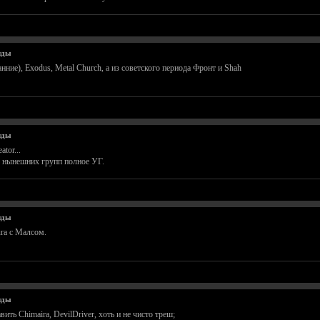
нды
ранние), Exodus, Metal Church, а из советского периода Фронт и Shah
нды
ator...
з нынешних групп полное УГ.
нды
tura с Малсом.
нды
ть Chimaira, DevilDriver, хоть и не чисто треш;