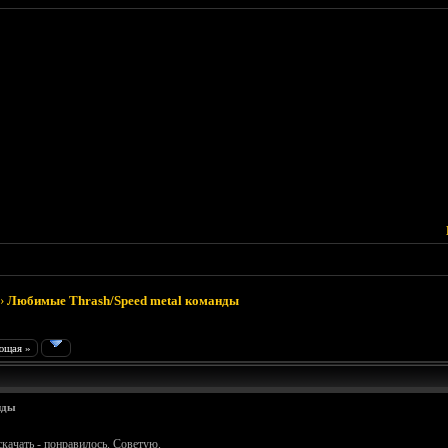
›
Любимые Thrash/Speed metal команды
ющая »
нды
скачать - понравилось. Советую.