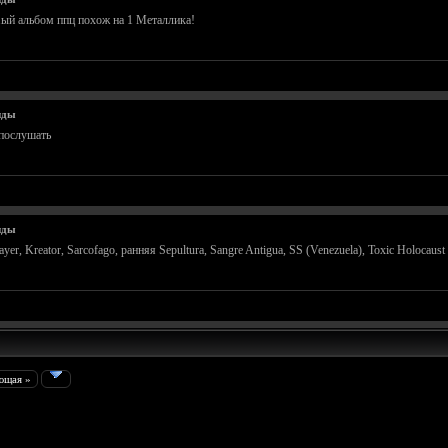
1ый альбом ппц похож на 1 Металлика!
нды
 послушать
нды
layer, Kreator, Sarcofago, ранняя Sepultura, Sangre Antigua, SS (Venezuela), Toxic Holocaus
ющая »