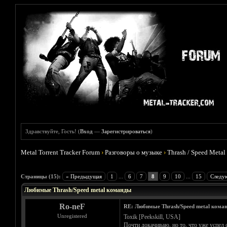
Здравствуйте, Гость! (
Вход
—
Зарегистрироваться
)
Metal Torrent Tracker Forum
›
Разговоры о музыке
›
Thrash / Speed Metal
Голосов: 7 - Средняя оценка: 5
1
2
3
4
5
Страницы (15):
« Предыдущая
1
...
6
7
8
9
10
...
15
Следу
Любимые Thrash/Speed metal команды
Ro-neF
RE: Любимые Thrash/Speed metal кома
Unregistered
Toxik [Peekskill, USA]
Почти докачиваю, но то, что уже успел 