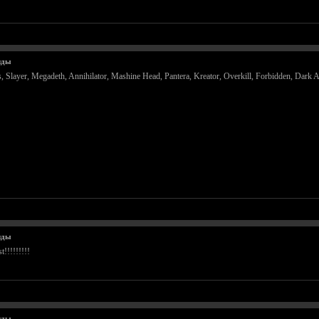
нды
layer, Megadeth, Annihilator, Mashine Head, Pantera, Kreator, Overkill, Forbidden, Dark 
нды
!!!!!!!!!
нды