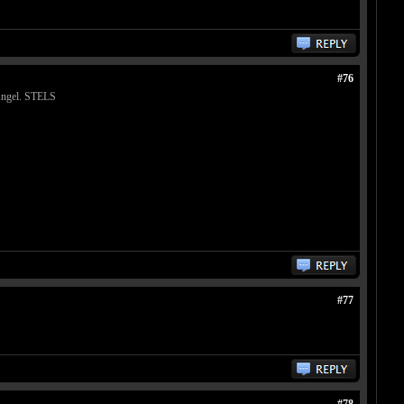
#76
Angel. STELS
#77