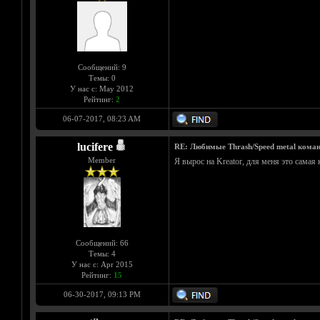
Сообщений: 9
Темы: 0
У нас с: May 2012
Рейтинг:
2
06-07-2017, 08:23 AM
lucifere
RE: Любимые Thrash/Speed metal кома
Member
Я вырос на Kreator, для меня это самая 
Сообщений: 66
Темы: 4
У нас с: Apr 2015
Рейтинг:
15
06-30-2017, 09:13 PM