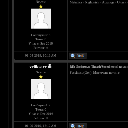
Newbie
Metallica - Nightwish - Арктида - Ольви
Сообщений: 3
Темы: 0
У нас с: Sep 2018
Рейтинг:
0
01-04-2019, 10:16 AM
veliksarr
RE: Любимые Thrash/Speed metal кома
Newbie
Pessimist (Ger.) Мне очень по тяге!
Сообщений: 2
Темы: 0
У нас с: Dec 2016
Рейтинг:
0
01-09-2019, 12:12 AM