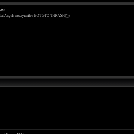
нды
uicidal Angels послушайте-ВОТ ЭТО THRASH))))