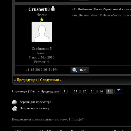
Crusher88
RE: Любимые Thrash/Speed metal кома
Newbie
Что ,Вы все Slayer,Metallica-Sadus ,S
Сообщений: 5
Темы: 0
У нас с: Mar 2010
Рейтинг:
0
11-15-2019, 08:51 PM
«
Предыдущая
|
Следующая
»
Страницы (15):
« Предыдущая
1
...
11
12
13
14
15
Версия для просмотра
Подписаться на тему
Пользователи просматривают эту тему: 1 Гость(ей)