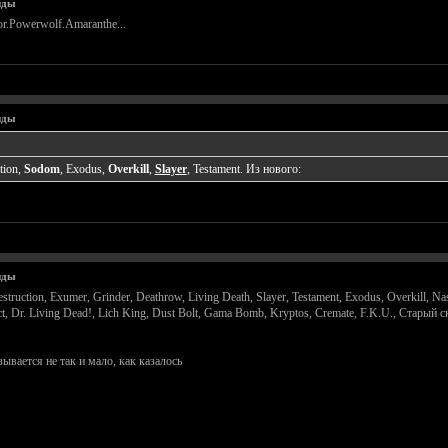
нды
or.Powerwolf.Amaranthe...
нды
tion,
Sodom
, Exodus,
Overkill
,
Slayer
, Testament. Из нового:
нды
truction, Exumer, Grinder, Deathrow, Living Death, Slayer, Testament, Exodus, Overkill, Nas
t, Dr. Living Dead!, Lich King, Dust Bolt, Gama Bomb, Kryptos, Cremate, F.K.U., Старый скл
ывается не так и мало, как казалось