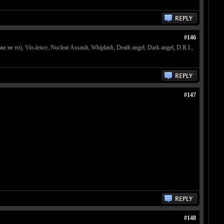
#146
не то), Vio-lence, Nuclear Assault, Whiplash, Death angel, Dark angel, D.R.I.,
#147
#148