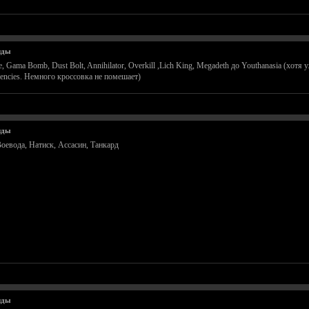
нды
Gama Bomb, Dust Bolt, Annihilator, Overkill ,Lich King, Megadeth до Youthanasia (хотя уже 
ndencies. Немного кроссовка не помешает)
нды
оевода, Натиск, Ассасин, Танкард
нды