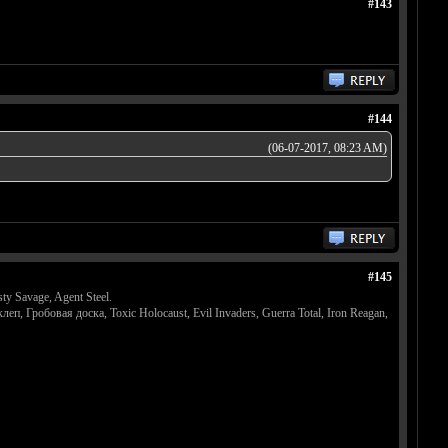
#143
#144
(06-07-2017, 08:23 AM)
#145
ty Savage, Agent Steel.
еп, Гробовая доска, Toxic Holocaust, Evil Invaders, Guerra Total, Iron Reagan,