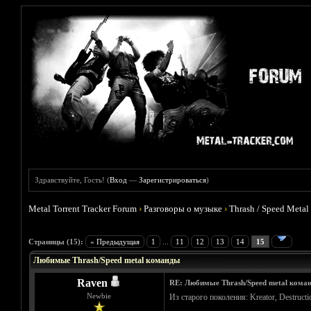
Здравствуйте, Гость! (
Вход
—
Зарегистрироваться
)
Metal Torrent Tracker Forum
›
Разговоры о музыке
›
Thrash / Speed Metal
Голосов: 7 - Средняя оценка: 5
1
2
3
4
5
Страницы (15):
« Предыдущая
1
...
11
12
13
14
15
Любимые Thrash/Speed metal команды
Raven
RE: Любимые Thrash/Speed metal кома
Newbie
Из старого поколения: Kreator, Destruction