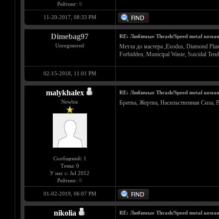
Рейтинг:
0
11-20-2017, 08:33 PM
Dimebag97
RE: Любимые Thrash/Speed metal кома
Unregistered
Метла до мастера ,Exodus, Diamond Plate, 
Forbidden, Municipal Waste, Suicidal Te
02-15-2018, 11:01 PM
malykhalex
RE: Любимые Thrash/Speed metal кома
Newbie
Бритва, Жертва, Насильственная Сила, В
Сообщений: 1
Темы: 0
У нас с: Jul 2012
Рейтинг:
0
01-02-2019, 06:07 PM
nikolia
RE: Любимые Thrash/Speed metal кома