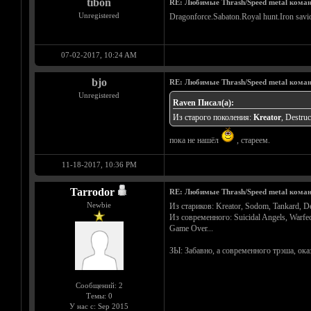
tibon
RE: Любимые Thrash/Speed metal кома
Unregistered
Dragonforce.Sabaton.Royal hunt.Iron savi
07-02-2017, 10:24 AM
bjo
RE: Любимые Thrash/Speed metal кома
Unregistered
Raven Писал(а):
Из старого поколения:
Kreator
, Destruc
пока не нашёл
, стареем.
11-18-2017, 10:36 PM
Tarrodor
RE: Любимые Thrash/Speed metal кома
Newbie
Из стариков: Kreator, Sodom, Tankard, Des
Из современного: Suicidal Angels, Warfec
Game Over...
ЗЫ: Забавно, а современного трэша, оказ
Сообщений: 2
Темы: 0
У нас с: Sep 2015