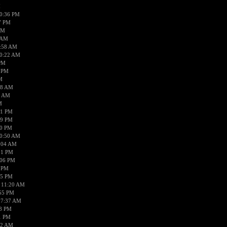
M
10:36 PM
7 PM
AM
 AM
9:58 AM
10:22 AM
PM
8 PM
M
38 AM
1 AM
M
21 PM
19 PM
40 PM
10:50 AM
1:04 AM
01 PM
:06 PM
2 PM
05 PM
 11:20 AM
:55 PM
07:37 AM
18 PM
1 PM
42 AM