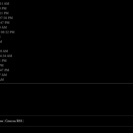
:11 AM
30 PM
:11 PM
07:56 PM
:47 PM
40 AM
, 08:32 PM
M
PM
38 AM
04:34 AM
11 PM
 PM
:47 PM
47 AM
 AM
им
|
Список RSS
|