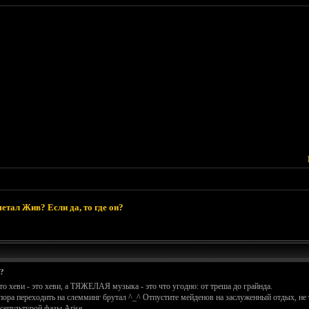
етал Жив? Если да, то где он?
н?
что хеви - это хеви, а ТЯЖЕЛАЯ музыка - это что угодно: от треша до грайнда.
пора переходить на слемминг брутал ^_^ Отпустите мейденов на заслуженный отдых, не 
сепультурой фазы Arise.