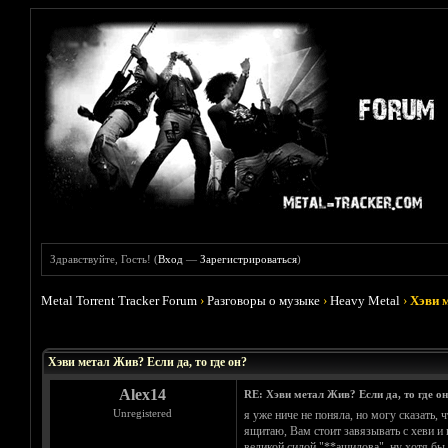
Здравствуйте, Гость! (
Вход
—
Зарегистрироваться
)
Metal Torrent Tracker Forum
›
Разговоры о музыке
›
Heavy Metal
›
Хэви м
Голосов: 4 - Средняя оценка: 4
1
2
3
4
5
Хэви метал Жив? Если да, то где он?
Alex14
RE: Хэви метал Жив? Если да, то где о
Unregistered
я уже ниче не поняла, но могу сказать, 
ящитаю, Вам стоит завязывать с хеви и 
великой силой "**ашилова", ну хотя бы 