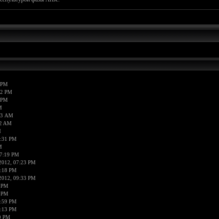
 PM
52 PM
 PM
M
03 AM
42 AM
M
6:31 PM
M
07:19 PM
2012, 07:23 PM
9:18 PM
2012, 09:33 PM
8 PM
0 PM
9:59 PM
0:13 PM
0 PM