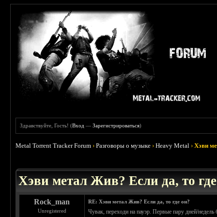
Здравствуйте, Гость! (
Вход
—
Зарегистрироваться
)
Metal Torrent Tracker Forum
›
Разговоры о музыке
›
Heavy Metal
›
Хэви ме
 4
Хэви метал Жив? Если да, то где
Rock_man
RE: Хэви метал Жив? Если да, то где он?
Unregistered
Чувак, переходи на пауэр. Первые пару дней/недель 