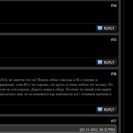
#54
#55
#56
014, не заметно что ли? Искать сейчас хэви как в 80-х смешно и
 правильно. хэви 80-х это хорошо, это круто, я очень люблю эту музыку. Но
о уже не есть хорошо. Дорога ложка к обеду. Поэтому то самый хэви ищите
Хэви металл жив, но он изменился как изменяется всё с течением времени и
#57
(02-11-2012, 08:32 PM)