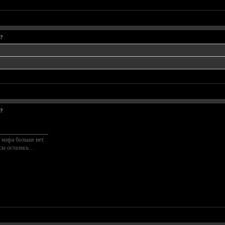
н?
н?
________________
 мира больше нет.
осы остались…