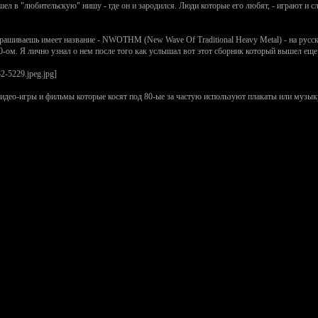
л в "любительскую" нишу - где он и зародился. Люди которые его любят, - играют и слу
спрашиваешь имеет название - NWOTHM (New Wave Of Traditional Heavy Metal) - на русс
0-ом. Я лично узнал о нем после того как услышал вот этот сборник который вышел еще 
 видео-игры и фильмы которые косят под 80-ые за частую используют плакаты или музык