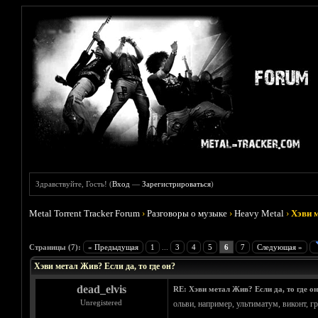
Здравствуйте, Гость! (
Вход
—
Зарегистрироваться
)
Metal Torrent Tracker Forum
›
Разговоры о музыке
›
Heavy Metal
›
Хэви м
Голосов: 4 - Средняя оценка: 4
1
2
3
4
5
Страницы (7):
« Предыдущая
1
...
3
4
5
6
7
Следующая »
Хэви метал Жив? Если да, то где он?
dead_elvis
RE: Хэви метал Жив? Если да, то где о
Unregistered
ольви, например, ультиматум, виконт, г