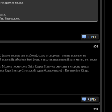
стоящего не нашел.
пами.
йно благодарен.
#58
 (также первые два альбома), сразу оговорюсь - они не тяжелые, но
яжелый), Absolute Steel (жанр у них так называемый пати-метал, т.е., песни
th. Можете посмотреть Grim Reaper. Или уже смотрите в сторону трэша -
ист Rage Виктор Смольский, здесь больше пауэр) и Resurrection Kings.
#59