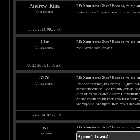
Andrew_King
RE: Хэви метал Жив? Если да, то где о
Unregistered
Если "свежие" группы и не играют наст
08-22-2014, 08:32 PM
Che
RE: Хэви метал Жив? Если да, то где о
Unregistered
хэви метал жив, братья
08-23-2014, 10:58 AM
317d
RE: Хэви метал Жив? Если да, то где о
Unregistered
Ну вообщем всё, как всегда. Сидит ност
бесперспективно. Все группы оттуда, ко
если бы те же самые Ассерт выпустили а
сейчас среди групп третьего-четвёртого
это хорошо, это правильно, так и должн
08-24-2014, 02:27 PM
hyi
RE: Хэви метал Жив? Если да, то где о
Unregistered
Арсений Писал(а):