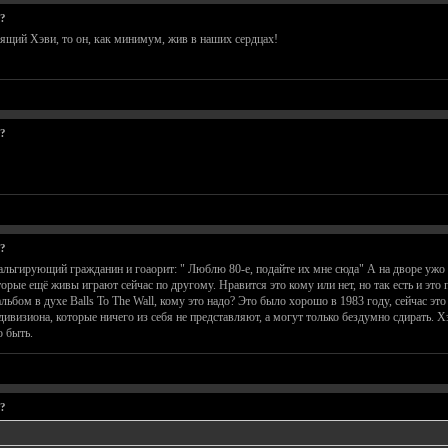
н?
оящий Хэви, то он, как минимум, жив в наших сердцах!
н?
н?
альгирующий гражданин и гоаорит: " Люблю 80-е, подайте их мне сюда" А на дворе ужо 2
торые ещё живы играют сейчас по другому. Нравится это кому или нет, но так есть и это
льбом в духе Balls To The Wall, кому это надо? Это было хорошо в 1983 году, сейчас эт
 дивизиона, которые ничего из себя не представляют, а могут только бездумно сдирать. 
о быть.
н?