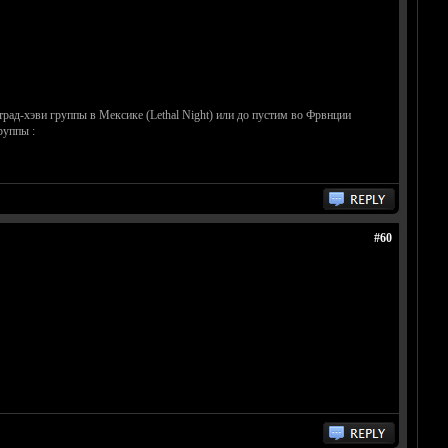
ад-хэви группы в Мексике (Lethal Night) или до пустим во Фрвнции
руппы :
#60