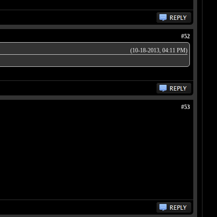
#52
(10-18-2013, 04:11 PM)
#53