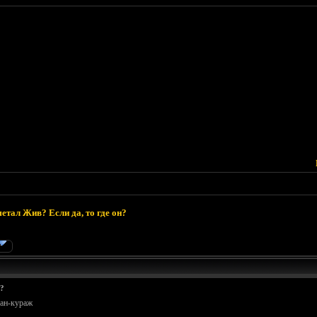
етал Жив? Если да, то где он?
н?
ран-кураж