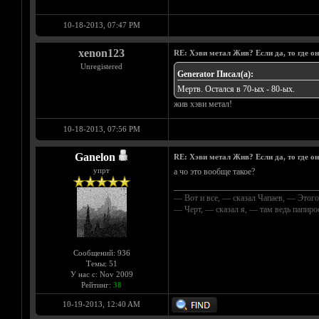
10-18-2013, 07:47 PM
xenon123
RE: Хэви метал Жив? Если да, то где о
Unregistered
Generator Писал(а):
Мертв. Остался в 70-ых - 80-ых.
жив хэви метал!
10-18-2013, 07:56 PM
Ganelon
RE: Хэви метал Жив? Если да, то где о
упрт
а чо это вообще такое?
__________________________________
— Вот и все, — сказал Чапаев, — Этого
— Черт, — сказал я, — там ведь папир
Сообщений: 936
Темы: 51
У нас с: Nov 2009
Рейтинг:
38
10-19-2013, 12:40 AM