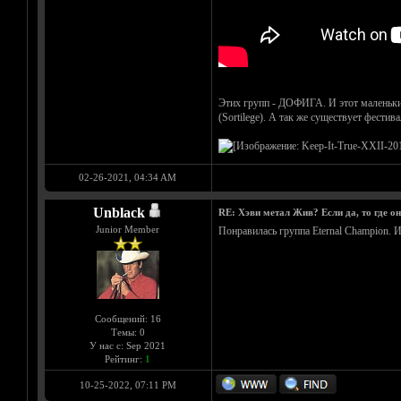
Этих групп - ДОФИГА. И этот маленький
(Sortilege). А так же существует фестив
02-26-2021, 04:34 AM
Unblack
RE: Хэви метал Жив? Если да, то где о
Junior Member
Понравилась группа Eternal Champion. И
Сообщений: 16
Темы: 0
У нас с: Sep 2021
Рейтинг:
1
10-25-2022, 07:11 PM