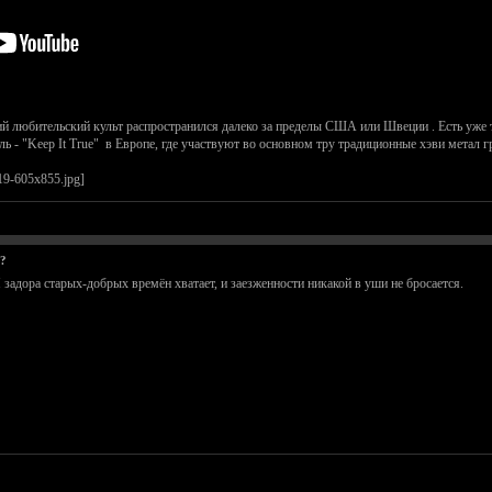
 любительский культ распространился далеко за пределы США или Швеции . Есть уже тр
аль - "Keep It True" в Европе, где участвуют во основном тру традиционные хэви метал г
н?
 задора cтарых-добрых времён хватает, и заезженности никакой в уши не бросается.