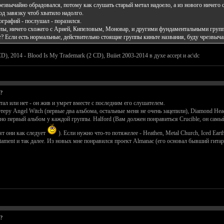
звычайно обрадовался, потому как слушать старый метал надоело, а из нового ничего 
д завязку чтоб хватило надолго.
ографий - послушал - поразился.
олы, ничего схожего с Арией, Кипеловым, Моновар, и другими фундаментальными груп
? Если есть нормальные, действительно стоящие группы киньте названия, буду чрезвыча
D), 2014 - Blood Is My Trademark (2 CD), Buiiet 2003-2014 в духе accept и ac\dc
н?
тал или нет - он жив и умрет вместе с последним его слушателем.
теру Angel Witch (первые два альбома, остальные меня не очень зацепили), Diamond Head
но первый альбом у каждой группы. Halford (Вам должен понравиться Crucible, он самый т
рят они как следует
). Если нужно что-то потяжелее - Heathen, Metal Church, Iced Ear
stament и так далее. Из новых мне понравился проект Almanac (его основал бывший гитар
н?