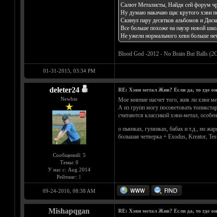
Салют Металисты, Найдя сей форум чре
Ну думаю накачаю щас крутого хэви по
Скинул пару десятков альбомов и Диск
Все больше похоже на пауэр новой шк
Не ужели нормального хеви больше нет
Blood God -2012 - No Brain But Balls (2C
01-31-2015, 03:34 PM
deleter24
RE: Хэви метал Жив? Если да, то где о
Newbie
Мое мнение насчет того, жив ли хэви ме
А из групп могу посоветовать топикстар
считаются классикой хэви-метал, особен
о пьянках, гулянках, бабах и т.д., но жа
большая четверка + Exodus, Kreator, Te
Сообщений: 5
Темы: 0
У нас с: Aug 2014
Рейтинг:
1
09-24-2016, 08:38 AM
Mishapqgan
RE: Хэви метал Жив? Если да, то где о