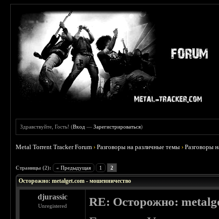
Здравствуйте, Гость! (
Вход
—
Зарегистрироваться
)
Metal Torrent Tracker Forum
›
Разговоры на различные темы
›
Разговоры 
 0
Страницы (2):
« Предыдущая
1
2
Осторожно: metalget.com - мошенничество
djurassic
RE: Осторожно: metalg
Unregistered