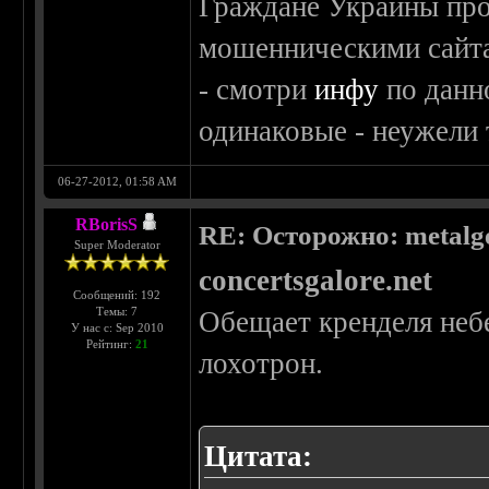
Граждане Украины про
мошенническими сайтам
- смотри
инфу
по данн
одинаковые - неужели 
06-27-2012, 01:58 AM
RBorisS
RE: Осторожно: metalg
Super Moderator
concertsgalore.net
Сообщений: 192
Темы: 7
Обещает кренделя небе
У нас с: Sep 2010
Рейтинг:
21
лохотрон.
Цитата: