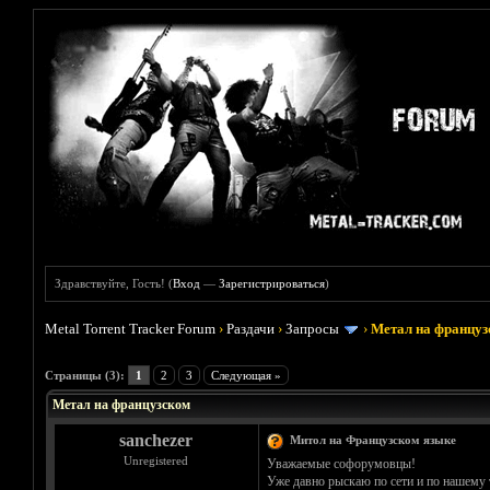
Здравствуйте, Гость! (
Вход
—
Зарегистрироваться
)
Metal Torrent Tracker Forum
›
Раздачи
›
Запросы
›
Метал на францу
Голосов: 1 - Средняя оценка: 5
1
2
3
4
5
Страницы (3):
1
2
3
Следующая »
Метал на французском
sanchezer
Митол на Французском языке
Unregistered
Уважаемые софорумовцы!
Уже давно рыскаю по сети и по нашему 