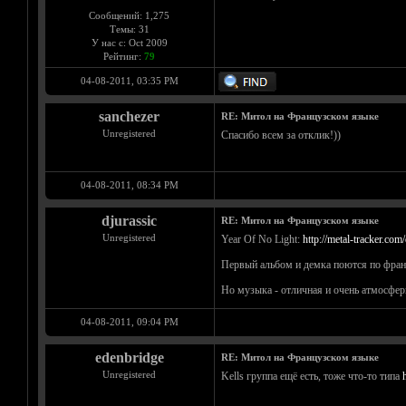
Сообщений: 1,275
Темы: 31
У нас с: Oct 2009
Рейтинг:
79
04-08-2011, 03:35 PM
sanchezer
RE: Митол на Французском языке
Unregistered
Спасибо всем за отклик!))
04-08-2011, 08:34 PM
djurassic
RE: Митол на Французском языке
Unregistered
Year Of No Light:
http://metal-tracker.co
Первый альбом и демка поются по франц
Но музыка - отличная и очень атмосферн
04-08-2011, 09:04 PM
edenbridge
RE: Митол на Французском языке
Unregistered
Kells группа ещё есть, тоже что-то типа