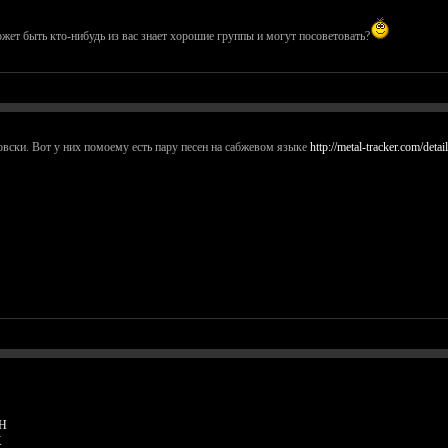
ожет быть кто-нибудь из вас знает хорошие группы и могут посоветовать?
овски. Вот у них помоему есть пару песен на сабжевом языке
http://metal-tracker.com/deta
vH
X