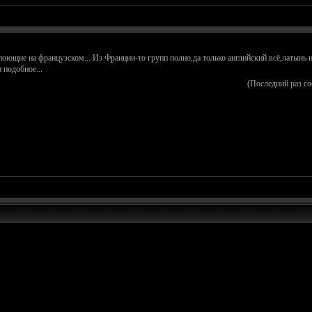
оющие на французском... Из Франции-то групп полно,да только английский всё,латынь и
 подобное...
(Последний раз с