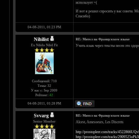
использует =(
И вот я решил спросить у вас совета. М
Спасибо)
04-08-2011, 01:23 PM
Nihilist
RE: Митол на Французском языке
Ex Nihilo Nihil Fit
Учить язык через тексты песен это здор
Сообщений: 710
Темы: 32
У нас с: Sep 2009
Рейтинг:
42
04-08-2011, 01:28 PM
Svvarg
RE: Митол на Французском языке
Senior Member
Alcest, Amesoeurs, Les Discrets
http://prostopleer.com/tracks/4522866UQ
http://prostopleer.com/tracks/2909525oPk