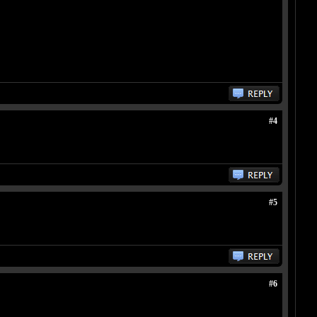
#4
#5
#6