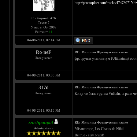
http://prostopleer.com/tracks/47478071Ydz
Сообщений: 476
Темы: 7
У нас с: Oct 2009
Рейтинг:
11
04-08-2011, 02:14 PM
Ro-neF
RE: Митол на Французском языке
Unregistered
фр. группа ультиматум (Ultimatum) есл
04-08-2011, 03:00 PM
317d
RE: Митол на Французском языке
Unregistered
Когда-то была группа Vulkain, играли чт
04-08-2011, 03:15 PM
zzashpaupat
RE: Митол на Французском языке
Administrator
Misanthrope, Les Chants de Nihil
Be true - stay brutal!