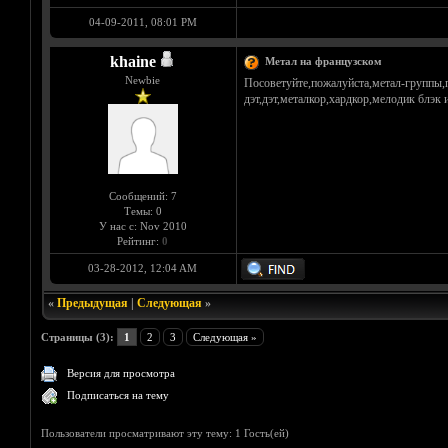
04-09-2011, 08:01 PM
khaine
Метал на французском
Newbie
Посоветуйте,пожалуйста,метал-группы,п
дэт,дэт,металкор,хардкор,мелодик блэк и
Сообщений: 7
Темы: 0
У нас с: Nov 2010
Рейтинг:
0
03-28-2012, 12:04 AM
«
Предыдущая
|
Следующая
»
Страницы (3):
1
2
3
Следующая »
Версия для просмотра
Подписаться на тему
Пользователи просматривают эту тему: 1 Гость(ей)