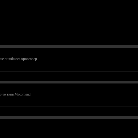
и не ошибаюсь кроссовер
о-то типа Motorhead