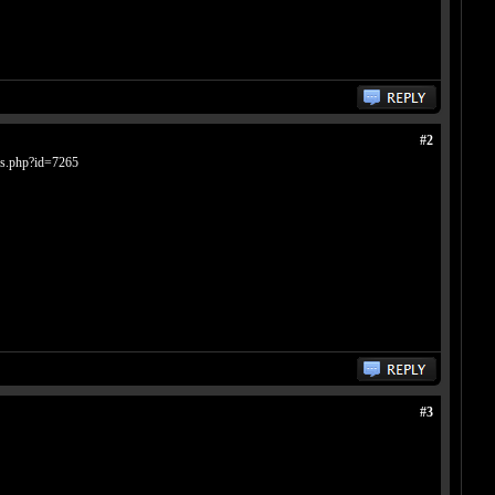
#2
ils.php?id=7265
#3