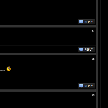
#7
#8
пения
#9