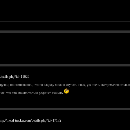
m/details.php?id=11629
узки, но сомневаюсь, что по сладжу можно изучать язык, уж очень экстремален стиль 
ая, так что можно только ради неё скачать
http://metal-tracker.com/details.php?id=17172