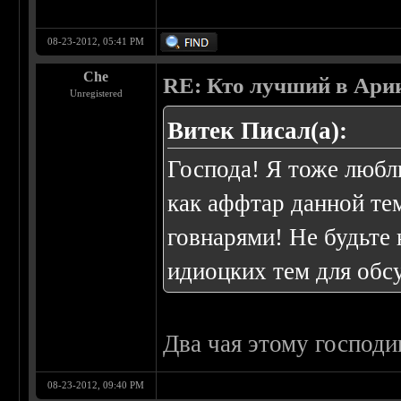
08-23-2012, 05:41 PM
Che
RE: Кто лучший в Ари
Unregistered
Витек Писал(а):
Господа! Я тоже люблю
как аффтар данной те
говнарями! Не будьте
идиоцких тем для обс
Два чая этому господи
08-23-2012, 09:40 PM