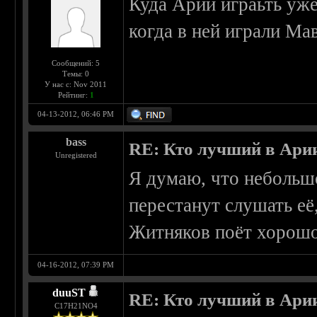
Куда Арии играьть уже
когда в ней играли М
Сообщений: 5
Темы: 0
У нас с: Nov 2011
Рейтинг:
1
04-13-2012, 06:46 PM
bass
RE: Кто лучший в Ари
Unregistered
Я думаю, что небольш
перестанут слушать её
Житняков поёт хорошо
04-16-2012, 07:39 PM
duuST
RE: Кто лучший в Ари
С17H21NO4