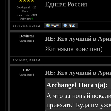
Единая Россия
Сообщений: 420
Темы: 5
У нас с: Jan 2010
Рейтинг:
6
04-16-2012, 10:24 PM
Devilstal
RE: Кто лучший в Ари
Unregistered
Житняков конешно)
08-21-2012, 11:04 AM
Che
RE: Кто лучший в Ари
Unregistered
Archangel Писал(а):
А что за новый вокал
приехать! Куда им уже