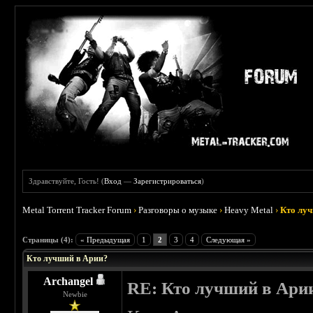
Здравствуйте, Гость! (
Вход
—
Зарегистрироваться
)
Metal Torrent Tracker Forum
›
Разговоры о музыке
›
Heavy Metal
›
Кто лу
 5
Страницы (4):
« Предыдущая
1
2
3
4
Следующая »
Кто лучший в Арии?
Archangel
RE: Кто лучший в Ари
Newbie