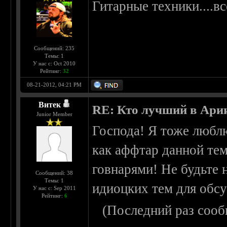
Гитарные техники....вс
Сообщений: 235
Темы: 1
У нас с: Oct 2010
Рейтинг:
32
08-21-2012, 04:21 PM
Витек
RE: Кто лучший в Ари
Junior Member
Господа! Я тоже люблю
как аффтар данной тем
говнарями! Не будьте
Сообщений: 38
Темы: 1
идиоцких тем для обс
У нас с: Sep 2011
Рейтинг:
6
(Последний раз сооб