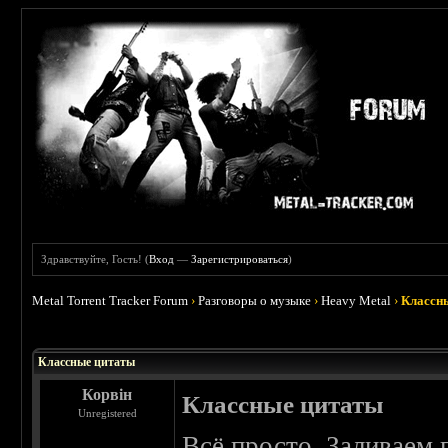
Здравствуйте, Гость! (
Вход
—
Зарегистрироваться
)
Metal Torrent Tracker Forum
›
Разговоры о музыке
›
Heavy Metal
›
Классн
 5
Классные цитаты
Корвін
Классные цитаты
Unregistered
Всё просто. Заливаем