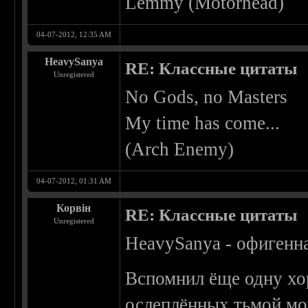
Lemmy (Motorhead)
04-07-2012, 12:35 AM
HeavySanya
RE: Классные цитаты
Unregistered
No Gods, no Masters
My time has come...
(Arch Enemy)
04-07-2012, 01:31 AM
Корвін
RE: Классные цитаты
Unregistered
HeavySanya - офигенн
Вспомнил ёще одну хо
ослеплённых тьмой мож