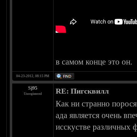
в самом конце это он.
04-23-2012, 08:15 PM
Sj95
RE: Пигсквилл
Unregistered
Как ни странно порося
ада является очень в
исскустве различных ф