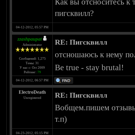
Как вы отсноситесь к 
пигсквилл?
04-12-2012, 05:57 PM
zzashpaupat
RE: Пигсквилл
Administrator
отсношаюсь к нему по
Сообщений: 1,275
Темы: 31
Be true - stay brutal!
У нас с: Oct 2009
Рейтинг:
79
04-12-2012, 06:57 PM
ElectroDeath
RE: Пигсквилл
Unregistered
Вобщем.пишем отзывы,
т.п)
04-23-2012, 05:15 PM