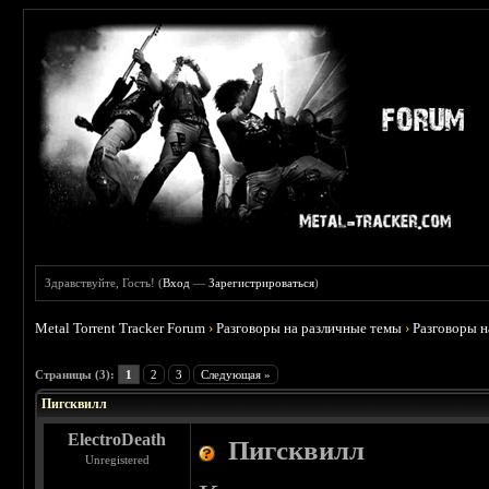
Здравствуйте, Гость! (
Вход
—
Зарегистрироваться
)
Metal Torrent Tracker Forum
›
Разговоры на различные темы
›
Разговоры 
 3
Страницы (3):
1
2
3
Следующая »
Пигсквилл
ElectroDeath
Пигсквилл
Unregistered