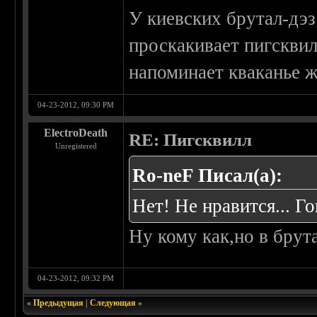
У киевских брутал-дэ
проскакивает пигсквил
напоминает кваканье 
04-23-2012, 09:30 PM
ElectroDeath
RE: Пигсквилл
Unregistered
Ro-neF Писал(а):
Нет! Не нравится... Г
Ну кому как,но в брут
04-23-2012, 09:32 PM
«
Предыдущая
|
Следующая
»