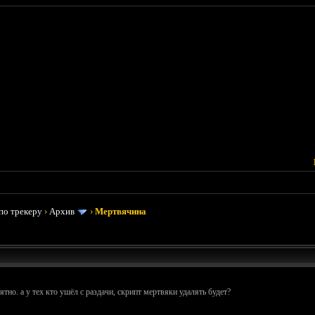
по трекеру
›
Архив
›
Мертвячина
ятно. а у тех кто ушёл с раздачи, скрипт мертвяки удалять будет?