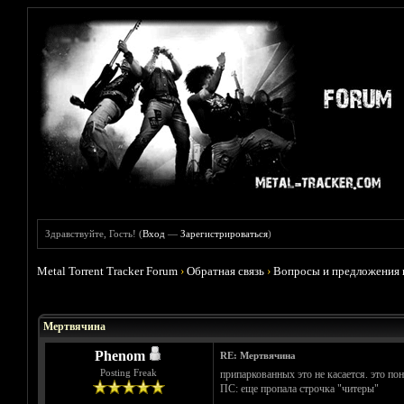
Здравствуйте, Гость! (
Вход
—
Зарегистрироваться
)
Metal Torrent Tracker Forum
›
Обратная связь
›
Вопросы и предложения 
Голосов: 0 - Средняя оценка: 0
1
2
3
4
5
Мертвячина
Phenom
RE: Мертвячина
Posting Freak
припаркованных это не касается. это пон
ПС: еще пропала строчка "читеры"