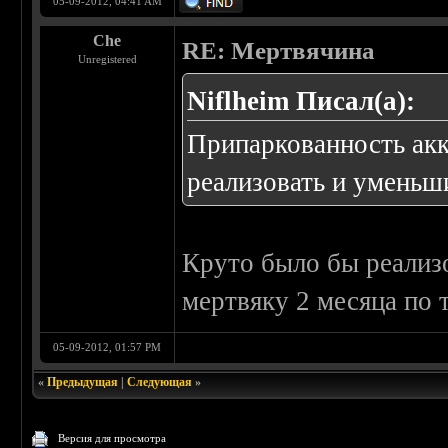
05-09-2012, 04:41 AM
Che
RE: Мертвячина
Unregistered
Niflheim Писал(а):
Припаркованность акк
реализовать и уменьш
Круто было бы реализо
мертвяку 2 месяца по 
05-09-2012, 01:57 PM
«
Предыдущая
|
Следующая
»
Версия для просмотра