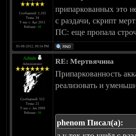
припаркованных это не 
Сообщений: 1,102
Темы: 34
с раздачи, скрипт мерт
У нас с: Apr 2011
Рейтинг:
40
ПС: еще пропала стро
05-08-2012, 09:54 PM
Admin
RE: Мертвячина
Administrator
Припаркованность акк
реализовать и уменьши
Сообщений: 512
Темы: 21
У нас с: Jan 2009
Рейтинг:
30
phenom Писал(а):
а у тех кто ушёл с ра