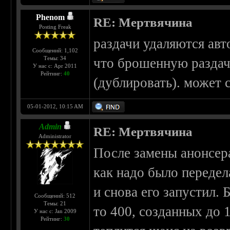
Phenom
RE: Мертвячина
Posting Freak
раздачи удаляются авт
Сообщений: 1,102
Темы: 34
что брошенную раздачу
У нас с: Apr 2011
Рейтинг:
40
(дублировать). может 
05-01-2012, 10:15 AM
Admin
RE: Мертвячина
Administrator
После замены анонсера
как надо было передел
и снова его запустил. 
Сообщений: 512
Темы: 21
то 400, созданных до 1
У нас с: Jan 2009
Рейтинг:
30