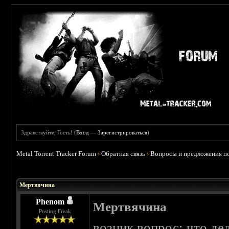
Здравствуйте, Гость! (
Вход
—
Зарегистрироваться
)
Metal Torrent Tracker Forum
›
Обратная связь
›
Вопросы и предложения по
 0
Мертвячина
Phenom
Мертвячина
Posting Freak
возник вопрос: что де