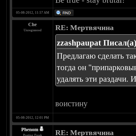
Be true - stay brutal!
05-08-2012, 11:57 AM
Che
RE: Мертвячина
Unregistered
zzashpaupat Писал(а)
Предлагаю сделать так
тогда он "припарковыв
удалять эти раздачи. 
воистину
05-08-2012, 12:01 PM
Phenom
RE: Мертвячина
Posting Freak