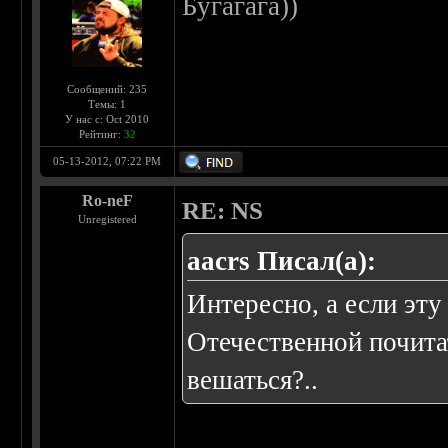
Бугагага))
Сообщений: 235
Темы: 1
У нас с: Oct 2010
Рейтинг:
32
05-13-2012, 07:22 PM
Ro-neF
RE: NS
Unregistered
aacrs Писал(а):
Интересно, а если эт
Отечественной почитат
вешаться?..