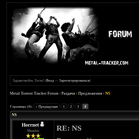
Здравствуйте, Гость! (
Вход
—
Зарегистрироваться
)
Metal Torrent Tracker Forum
›
Раздачи
›
Предложения
›
NS
Страницы (4):
« Предыдущая
1
2
3
4
NS
Horrnet
RE: NS
Member