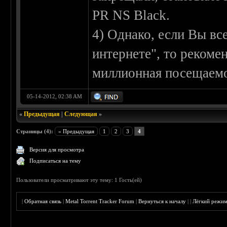
PR NS Black.
4) Однако, если Вы вс
интернете", то рекомен
миллионная посещаемос
05-14-2012, 02:38 AM
«
Предыдущая
|
Следующая
»
Страницы (4):
« Предыдущая
1
2
3
4
Версия для просмотра
Подписаться на тему
Пользователи просматривают эту тему: 1 Гость(ей)
|
Обратная связь
|
Metal Torrent Tracker Forum
|
Вернуться к началу
|
|
Лёгкий режи