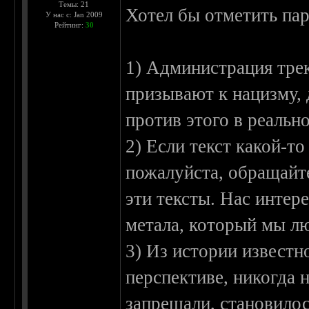
Темы: 21
Хотел бы отметить па
У нас с: Jan 2009
Рейтинг:
30
1) Администрация треке
призывают к нацизму, 
против этого в реальн
2) Если текст какой-т
пожалуйста, обращайте
эти тексты. Нас интер
метала, который мы лю
3) Из истории известн
перспективе, никогда 
запрещали, становилос