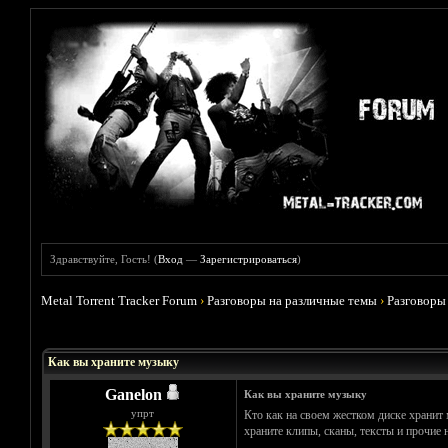
Здравствуйте, Гость! (
Вход
—
Зарегистрироваться
)
Metal Torrent Tracker Forum
›
Разговоры на различные темы
›
Разговоры
Голосов: 0 - Средняя оценка: 0
1
2
3
4
5
Как вы храните музыку
Ganelon
Как вы храните музыку
упрт
Кто как на своем жестком диске хранит 
храните клипы, сканы, тексты и прочие 