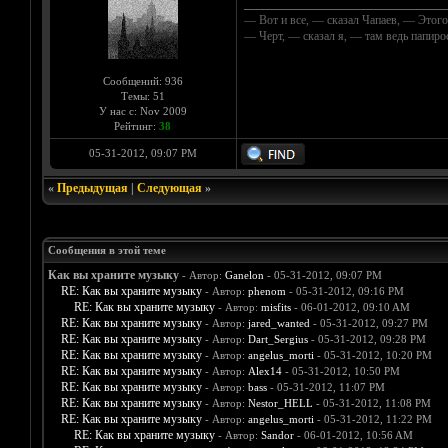
__________________________________
— Вот и все, — сказал Чапаев, — Этого
— Черт, — сказал я, — там ведь папир
Сообщений: 936
Темы: 51
У нас с: Nov 2009
Рейтинг:
38
05-31-2012, 09:07 PM
«
Предыдущая
|
Следующая
»
Сообщения в этой теме
Как вы храните музыку
- Автор:
Ganelon
- 05-31-2012, 09:07 PM
RE: Как вы храните музыку
- Автор:
phenom
- 05-31-2012, 09:16 PM
RE: Как вы храните музыку
- Автор:
misfits
- 06-01-2012, 09:10 AM
RE: Как вы храните музыку
- Автор:
jared_wanted
- 05-31-2012, 09:27 PM
RE: Как вы храните музыку
- Автор:
Dart_Sergius
- 05-31-2012, 09:28 PM
RE: Как вы храните музыку
- Автор:
angelus_morti
- 05-31-2012, 10:20 PM
RE: Как вы храните музыку
- Автор:
Alex14
- 05-31-2012, 10:50 PM
RE: Как вы храните музыку
- Автор:
bass
- 05-31-2012, 11:07 PM
RE: Как вы храните музыку
- Автор:
Nestor_HELL
- 05-31-2012, 11:08 PM
RE: Как вы храните музыку
- Автор:
angelus_morti
- 05-31-2012, 11:22 PM
RE: Как вы храните музыку
- Автор:
Sandor
- 06-01-2012, 10:56 AM