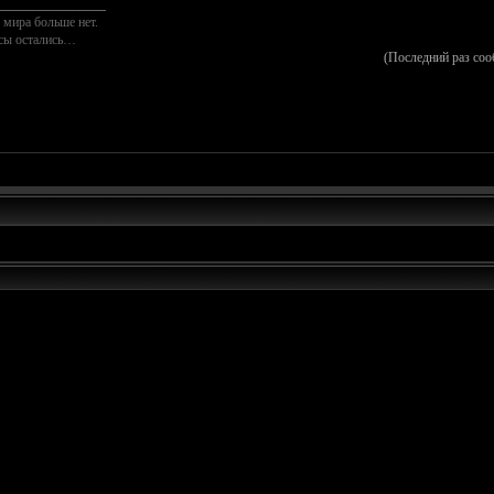
________________
 мира больше нет.
осы остались…
(Последний раз соо