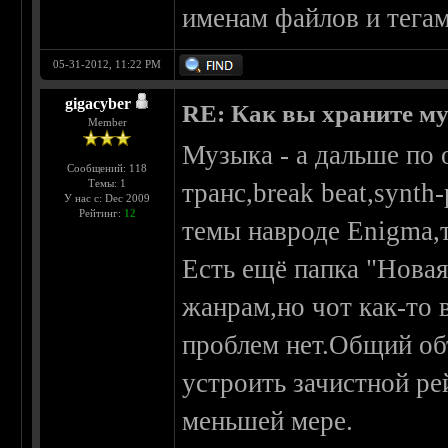
именам файлов и тегам
05-31-2012, 11:22 PM
gigacyber
RE: Как вы храните м
Member
Музыка - а дальше по
Сообщений: 118
Темы: 1
транс,break beat,synt
У нас с: Dec 2009
Рейтинг:
12
темы навроде Enigma,т
Есть ещё папка "Новая
жанрам,но чот как-то 
проблем нет.Общий объ
устроить зачистной ре
меньшей мере.