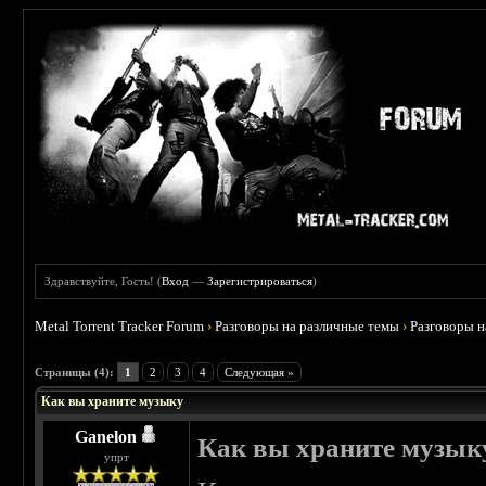
Здравствуйте, Гость! (
Вход
—
Зарегистрироваться
)
Metal Torrent Tracker Forum
›
Разговоры на различные темы
›
Разговоры 
 0
Страницы (4):
1
2
3
4
Следующая »
Как вы храните музыку
Ganelon
Как вы храните музык
упрт