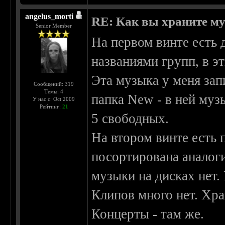
angelus_morti
RE: Как вы храните м
Senior Member
На первом винте есть 
названиями групп, в э
Эта музыка у меня зап
Сообщений: 319
Темы: 4
папка New - в ней музы
У нас с: Oct 2009
Рейтинг:
21
5 свободных.
На втором винте есть 
посортирована аналоги
музыки на дисках нет. 
Клипов много нет. Хра
Концерты - там же.