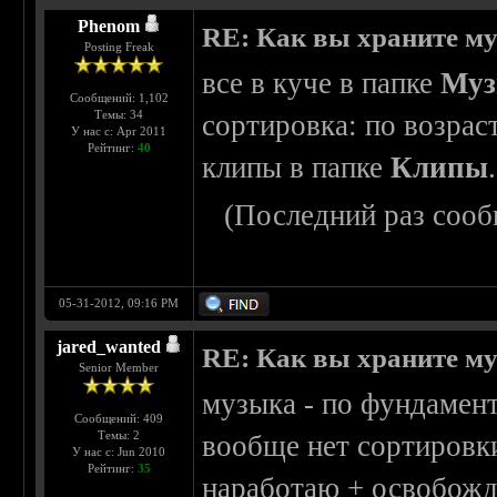
Phenom
RE: Как вы храните м
Posting Freak
все в куче в папке
Муз
Сообщений: 1,102
Темы: 34
сортировка: по возраст
У нас с: Apr 2011
Рейтинг:
40
клипы в папке
Клипы
.
(Последний раз сооб
05-31-2012, 09:16 PM
jared_wanted
RE: Как вы храните м
Senior Member
музыка - по фундамент
Сообщений: 409
Темы: 2
вообще нет сортировки
У нас с: Jun 2010
Рейтинг:
35
наработаю + освобожд