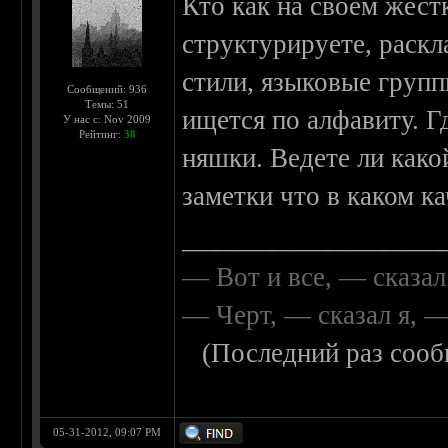
Кто как на своем жест
структурируете, раскл
стили, языковые групп
Сообщений: 936
Темы: 51
ищется по алфавиту. Г
У нас с: Nov 2009
Рейтинг:
38
няшки. Ведете ли како
заметки что в каком ка
__________________
— Вот и все, — сказал
— Черт, — сказал я, 
(Последний раз сооб
05-31-2012, 09:07 PM