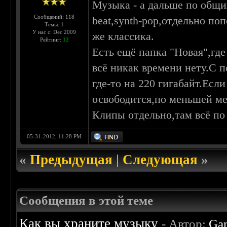
Музыка - а дальше по общи
Сообщений: 118
beat,synth-pop,отдельно по
Темы: 1
У нас с: Dec 2009
же классика.
Рейтинг:
12
Есть ещё папка "Новая",где
всё никак времени нету.С 
где-то на 220 гигабайт.Есл
освободится,по меньшей ме
Клипы отдельно,там всё по
05-31-2012, 11:28 PM
«
Предыдущая
|
Следующая
»
Сообщения в этой теме
Как вы храните музыку
- Автор:
Ga