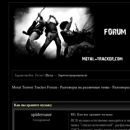
Здравствуйте, Гость! (
Вход
—
Зарегистрироваться
)
Metal Torrent Tracker Forum
›
Разговоры на различные темы
›
Разговоры
Голосов: 0 - Средняя оценка: 0
1
2
3
4
5
Как вы храните музыку
spidersaur
RE: Как вы храните музыку
Unregistered
ВСЯ музыка естественно находится в па
папку "списки исполнителей", расфасовы
(16Gb каждая), чтобы взять и вставить 