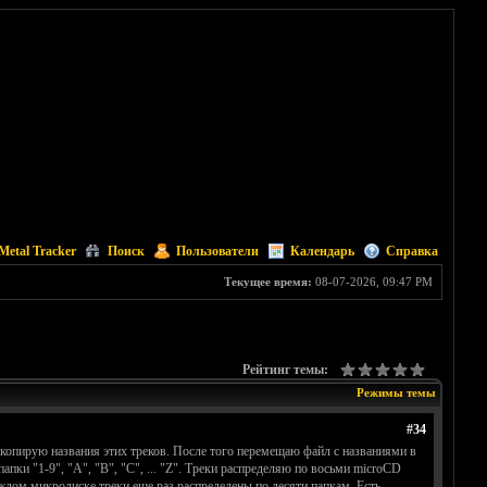
Metal Tracker
Поиск
Пользователи
Календарь
Справка
Текущее время:
08-07-2026, 09:47 PM
Рейтинг темы:
Режимы темы
#34
копирую названия этих треков. После того перемещаю файл с названиями в
пки "1-9", "А", "В", "С", ... "Z". Треки распределяю по восьми microCD
аждом микродиске треки еще раз распределены по десяти папкам. Есть