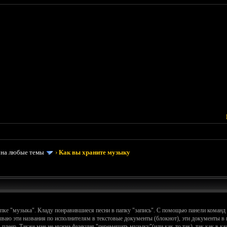
 на любые темы
›
Как вы храните музыку
пке "музыка". Кладу понравившиеся песни в папку "запись". С помощью панели команд 
ваю эти названия по исполнителям в текстовые документы (блокнот), эти документы в па
в плеер. Также мне не нужна функция "перемешать музыку"(или как-то так), так как в к