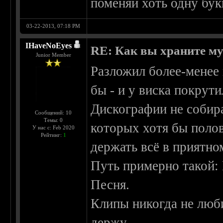
поменяй хоть одну бук
03-22-2013, 07:18 PM
IHaveNoEyes
RE: Как вы храните м
Junior Member
Разложил более-менее
бы - и у виска покрути
Дискографии не собир
Сообщений: 10
Темы: 0
которых хотя бы поло
У нас с: Feb 2020
Рейтинг:
1
держать всё в приятном
Путь примерно такой: 
Песня.
Клипы никогда не люби
держу.