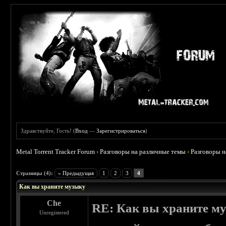
Здравствуйте, Гость! (
Вход
—
Зарегистрироваться
)
Metal Torrent Tracker Forum
›
Разговоры на различные темы
›
Разговоры 
 0
Страницы (4):
« Предыдущая
1
2
3
4
Как вы храните музыку
Che
RE: Как вы храните м
Unregistered