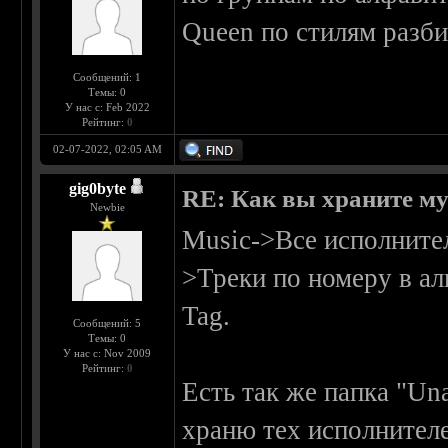
Queen по стилям разби
Сообщений: 1
Темы: 0
У нас с: Feb 2022
Рейтинг:
0
02-07-2022, 02:05 AM
gig0byte
RE: Как вы храните м
Newbie
Music->Все исполните
>Треки по номеру в ал
Tag.
Сообщений: 5
Темы: 0
У нас с: Nov 2009
Рейтинг:
0
Есть так же папка "Una
храню тех исполнителе