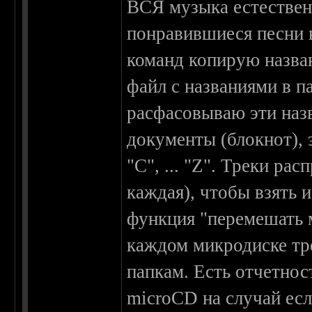
ВСЯ музыка естественн
понравившиеся песни 
команд копирую назва
файл с названиями в п
расфасовываю эти наз
документы (блокнот), э
"С", ... "Z". Треки р
каждая), чтобы взять 
функция "перемешать м
каждом микродиске тр
папкам. Есть отчетнос
microCD на случай есл