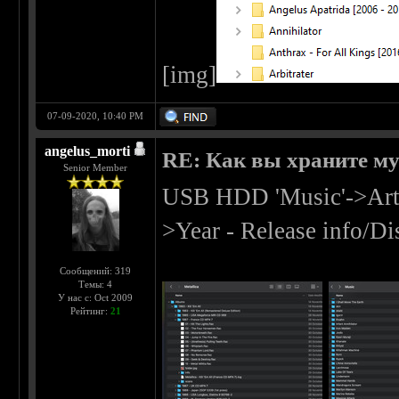
[img]
07-09-2020, 10:40 PM
angelus_morti
RE: Как вы храните м
Senior Member
USB HDD 'Music'->Arti
>Year - Release info/D
Сообщений: 319
Темы: 4
У нас с: Oct 2009
Рейтинг:
21