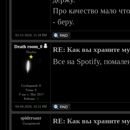
Про качество мало что
- беру.
02-15-2020, 11:18 PM
Death room_0
RE: Как вы храните м
Newbie
Все на Spotify, помал
Сообщений: 8
Темы: 0
У нас с: Mar 2017
Рейтинг:
1
04-04-2020, 10:22 PM
spidersaur
RE: Как вы храните м
Unregistered