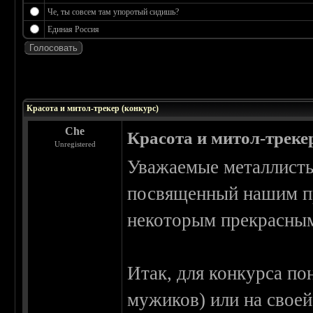
Че, ты совсем там упоротый сидишь?
Единая Россия
 0
Красота и митол-трекер (конкурс)
Che
Красота и митол-треке
Unregistered
Уважаемые металлисты
посвященный нашим пр
некоторым прекрасным
Итак, для конкурса по
мужиков) или на своей