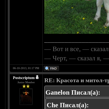
__________________
— Вот и все, — сказал
— Черт, — сказал я, 
06-10-2013, 01:17 PM
Postscriptum
RE: Красота и митол-т
Junior Member
Ganelon Писал(а):
Che Писал(а):