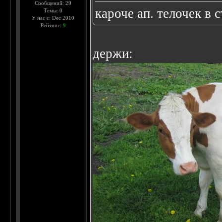
Сообщений: 29
кароче ап. телочек в 
Темы: 0
У нас с: Dec 2010
Рейтинг:
9
держи: