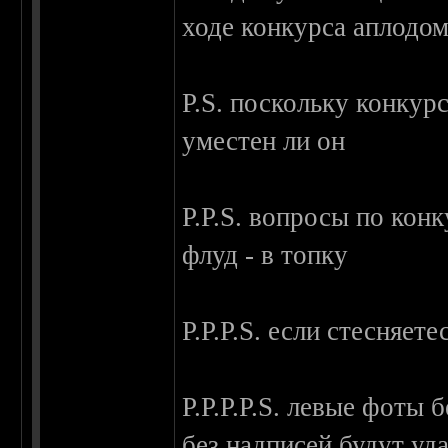
ходе конкурса аплодом
P.S. поскольку конкур
уместен ли он
P.P.S. вопросы по кон
флуд - в топку
P.P.P.S. если стесняет
P.P.P.P.S. левые фоты 
без надписей будут уда