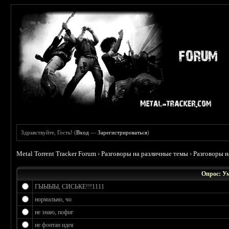
Здравствуйте, Гость! (
Вход
—
Зарегистрироваться
)
Metal Torrent Tracker Forum
›
Разговоры на различные темы
›
Разговоры 
Опрос: У
ГЫЫЫЫ, СИСЬКЕ!!!1111
нормально, чо
не знаю, пофиг
не фонтан идея