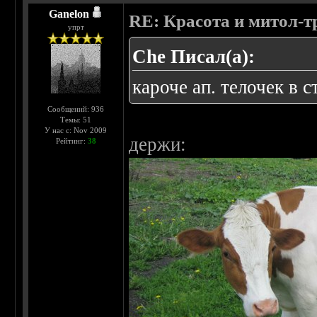
Ganelon
RE: Красота и митол-т
упрт
Che Писал(а):
кароче ап. телочек в 
Сообщений: 936
Темы: 51
У нас с: Nov 2009
держи:
Рейтинг:
38