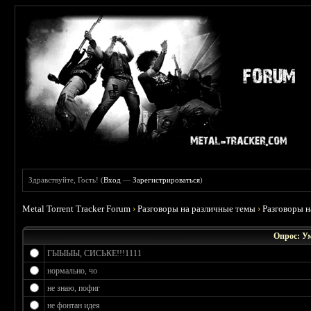
Здравствуйте, Гость! (
Вход
—
Зарегистрироваться
)
Metal Torrent Tracker Forum
›
Разговоры на различные темы
›
Разговоры 
Опрос: У
ГЫЫЫЫ, СИСЬКЕ!!!1111
нормально, чо
не знаю, пофиг
не фонтан идея