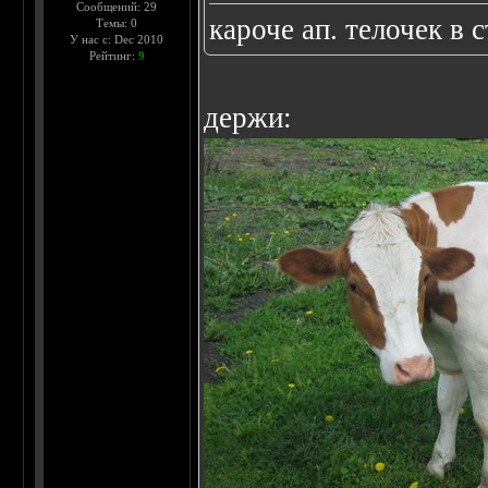
Сообщений: 29
кароче ап. телочек в 
Темы: 0
У нас с: Dec 2010
Рейтинг:
9
держи: