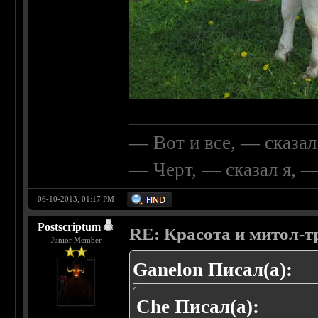
__________________
— Вот и все, — сказал
— Черт, — сказал я, 
06-10-2013, 01:17 PM
Postscriptum
RE: Красота и митол-т
Junior Member
Ganelon Писал(а):
Che Писал(а):