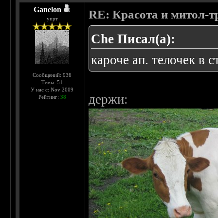
Ganelon
RE: Красота и митол-т
упрт
Che Писал(а):
кароче ап. телочек в 
Сообщений: 936
Темы: 51
У нас с: Nov 2009
держи:
Рейтинг:
38