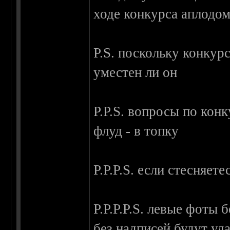
ходе конкурса аплодом
P.S. поскольку конкур
уместен ли он
P.P.S. вопросы по кон
флуд - в топку
P.P.P.S. если стесняет
P.P.P.P.S. левые фоты 
без надписей будут уда