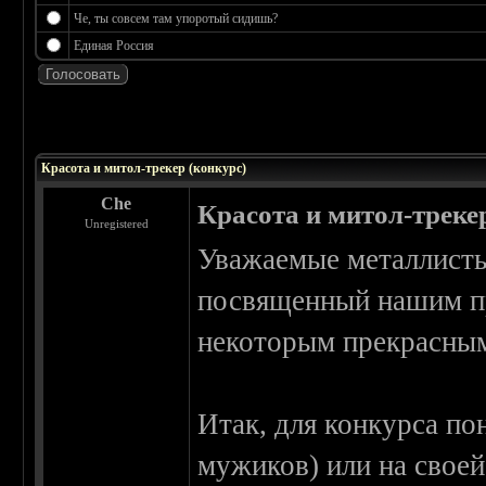
Че, ты совсем там упоротый сидишь?
Единая Россия
 0
Красота и митол-трекер (конкурс)
Che
Красота и митол-треке
Unregistered
Уважаемые металлисты
посвященный нашим пр
некоторым прекрасным
Итак, для конкурса по
мужиков) или на своей