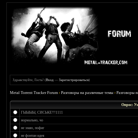
Здравствуйте, Гость! (
Вход
—
Зарегистрироваться
)
Metal Torrent Tracker Forum
›
Разговоры на различные темы
›
Разговоры 
Опрос: У
ГЫЫЫЫ, СИСЬКЕ!!!1111
нормально, чо
не знаю, пофиг
не фонтан идея