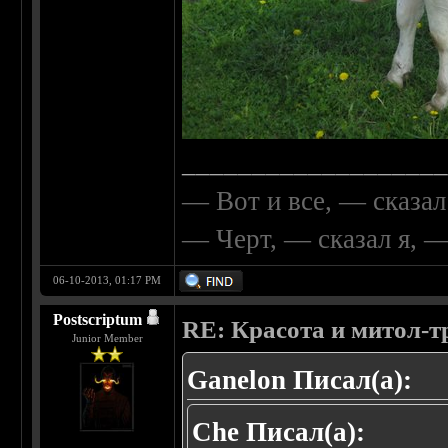
__________________
— Вот и все, — сказал
— Черт, — сказал я, 
06-10-2013, 01:17 PM
Postscriptum
RE: Красота и митол-т
Junior Member
Ganelon Писал(а):
Che Писал(а):