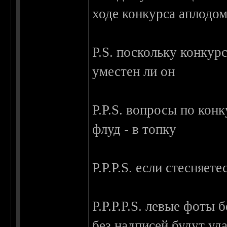
ходе конкурса аплодом
P.S. поскольку конкур
уместен ли он
P.P.S. вопросы по кон
флуд - в топку
P.P.P.S. если стесняет
P.P.P.P.S. левые фоты 
без надписей будут уда