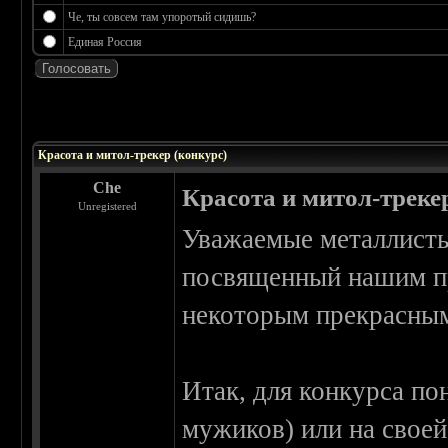
Че, ты совсем там упоротый сидишь?
Единая Россия
 0
Красота и митол-трекер (конкурс)
Che
Красота и митол-треке
Unregistered
Уважаемые металлисты
посвященный нашим пр
некоторым прекрасным
Итак, для конкурса по
мужиков) или на своей