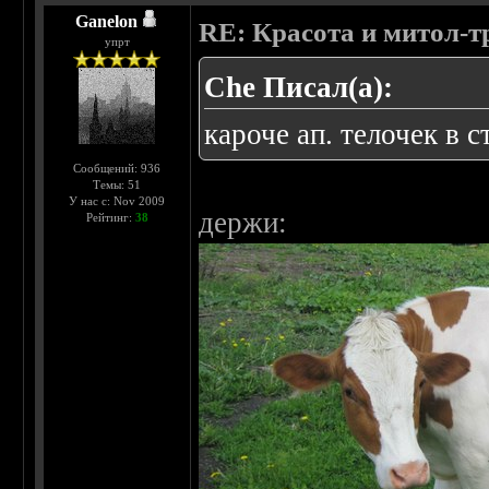
Ganelon
RE: Красота и митол-т
упрт
Che Писал(а):
кароче ап. телочек в 
Сообщений: 936
Темы: 51
У нас с: Nov 2009
держи:
Рейтинг:
38