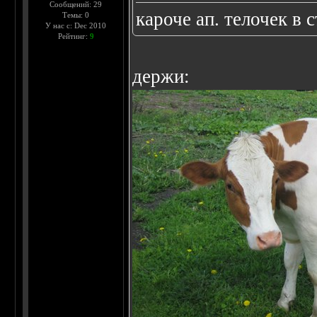
Сообщений: 29
кароче ап. телочек в 
Темы: 0
У нас с: Dec 2010
Рейтинг:
9
держи: