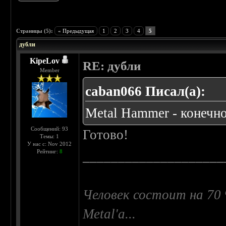
 5
Страницы (5):
« Предыдущая
1
2
3
4
5
дубли
KipeLov
RE: дубли
Member
caban066 Писал(а):
Metal Hammer - конечно
Сообщений: 93
Готово!
Темы: 1
У нас с: Nov 2012
Рейтинг:
8
____________________
Человек состоит на 70 
Metal'a...