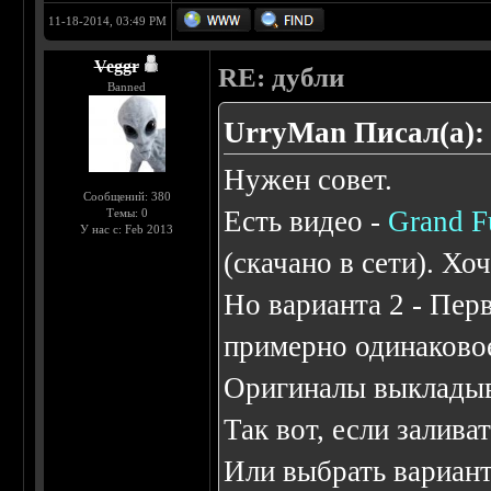
11-18-2014, 03:49 PM
Veggr
RE: дубли
Banned
UrryMan Писал(а):
Нужен совет.
Сообщений: 380
Есть видео -
Grand F
Темы: 0
У нас с: Feb 2013
(скачано в сети). Хо
Но варианта 2 - Пе
примерно одинаковое
Оригиналы выкладыва
Так вот, если залива
Или выбрать вариант