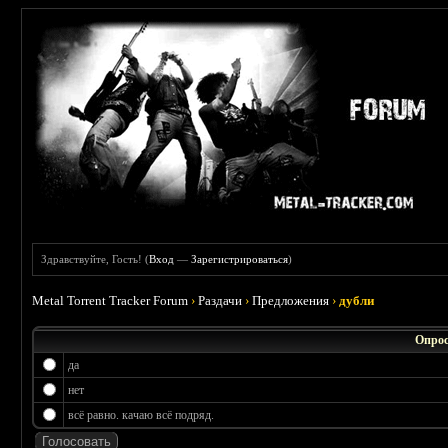
Здравствуйте, Гость! (
Вход
—
Зарегистрироваться
)
Metal Torrent Tracker Forum
›
Раздачи
›
Предложения
›
дубли
Опрос
да
нет
всё равно. качаю всё подряд.