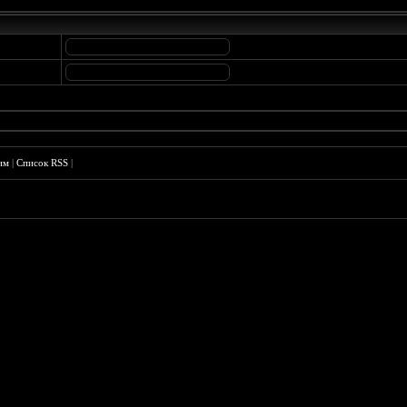
им
|
Список RSS
|