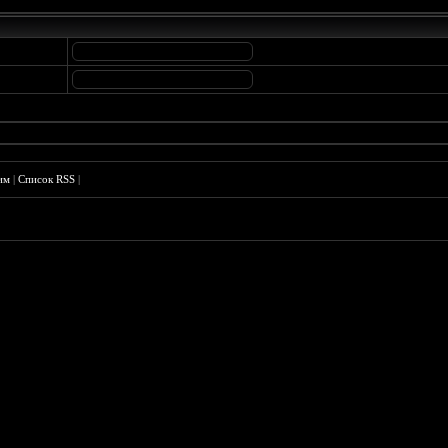
им
|
Список RSS
|