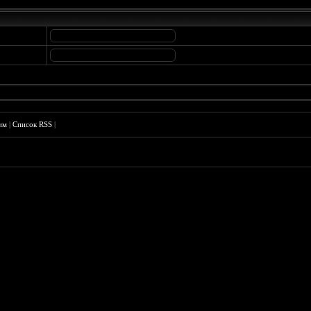
им
|
Список RSS
|