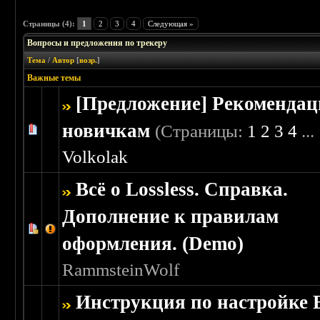
Страницы (4):
1
2
3
4
Следующая »
Вопросы и предложения по трекеру
Тема
/
Автор
[
возр.
]
Важные темы
[Предложение] Рекоменда
новичкам
(Страницы:
1
2
3
4
...
Голосов: 4 - Средняя оценка: 2.5 из 5
1
2
3
4
5
Volkolak
Всё о Lossless. Справка.
Дополнение к правилам
Голосов: 3 - Средняя оценка: 3.67 из 5
1
2
3
4
5
оформления. (Demo)
RammsteinWolf
Инструкция по настройке