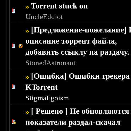
Torrent stuck on
Голосов: 1 - Средняя оценка: 1 из 5
1
2
3
4
5
UncleEddiot
[Предложение-пожелание] 
описание торрент файла,
Голосов: 0 - Средняя оценка: 0 из 5
1
2
3
4
5
добавить ссыклу на раздачу.
StonedAstronaut
[Ошибка] Ошибки трекера
KTorrent
Голосов: 0 - Средняя оценка: 0 из 5
1
2
3
4
5
StigmaEgoism
[ Решено ] Не обновляются
показатели раздал-скачал
Голосов: 0 - Средняя оценка: 0 из 5
1
2
3
4
5