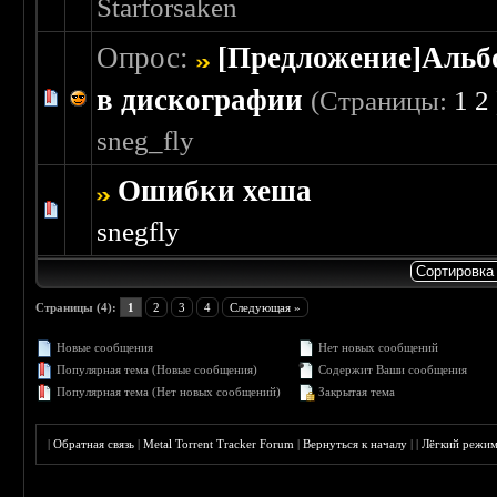
Starforsaken
Опрос:
[Предложение]Аль
в дискографии
(Страницы:
1
2
Голосов: 0 - Средняя оценка: 0 из 5
1
2
3
4
5
sneg_fly
Ошибки хеша
Голосов: 0 - Средняя оценка: 0 из 5
1
2
3
4
5
snegfly
Страницы (4):
1
2
3
4
Следующая »
Новые сообщения
Нет новых сообщений
Популярная тема (Новые сообщения)
Содержит Ваши сообщения
Популярная тема (Нет новых сообщений)
Закрытая тема
|
Обратная связь
|
Metal Torrent Tracker Forum
|
Вернуться к началу
|
|
Лёгкий режи