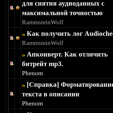
для снятия аудиоданных с
Голосов: 6 - Средняя оценка: 3.67 из 5
1
2
3
4
5
максимальной точностью
RammsteinWolf
Как получить лог Audioche
Голосов: 5 - Средняя оценка: 3.4 из 5
1
2
3
4
5
RammsteinWolf
Апконверт. Как отличить
битрейт mp3.
Голосов: 2 - Средняя оценка: 5 из 5
1
2
3
4
5
Phenom
[Справка] Форматировани
текста в описании
Голосов: 0 - Средняя оценка: 0 из 5
1
2
3
4
5
Phenom