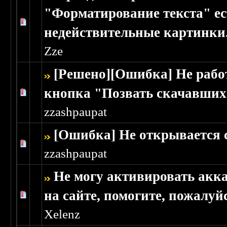
"Форматирование текста" ес
Голосов: 0 - Средняя оценка: 0 из 5
1
2
3
4
5
недействительные картинки
Zze
[Решено][Ошибка] Не рабо
кнопка "Позвать скачавши
Голосов: 2 - Средняя оценка: 2 из 5
1
2
3
4
5
zzashpaupat
[Ошибка] Не открывается 
Голосов: 0 - Средняя оценка: 0 из 5
1
2
3
4
5
zzashpaupat
Не могу активировать акк
на сайте, помогите, пожалуй
Голосов: 0 - Средняя оценка: 0 из 5
1
2
3
4
5
Xelenz