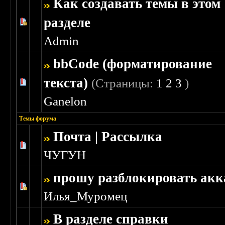
Как создавать темы в этом
разделе
Голосов: 1 - Средняя оценка: 5 из 5
1
2
3
4
5
Admin
bbCode (форматирование
текста)
(Страницы:
1
2
3
)
Голосов: 4 - Средняя оценка: 4.25 из 5
1
2
3
4
5
Ganelon
Темы форума
Почта | Рассылка
Голосов: 0 - Средняя оценка: 0 из 5
1
2
3
4
5
ЧУГУН
прошу разблокировать акк
Голосов: 2 - Средняя оценка: 1.5 из 5
1
2
3
4
5
Илья_Муромец
В разделе справки