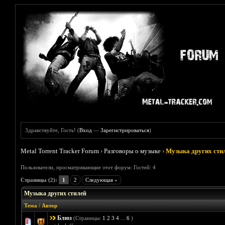
Здравствуйте, Гость! (
Вход
—
Зарегистрироваться
)
Metal Torrent Tracker Forum
›
Разговоры о музыке
›
Музыка других сти
Пользователи, просматривающие этот форум: Гостей: 4
Страницы (2):
1
2
Следующая »
Музыка других стилей
Тема
/
Автор
Блюз
(Страницы:
1
2
3
4
...
6
)
Голосов: