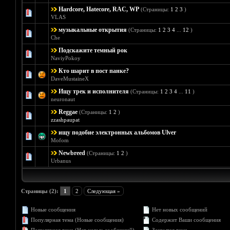
Hardcore, Hatecore, RAC, WP
(Страницы:
1
2
3
)
Голосов
VLAS
музыкальные открытия
(Страницы:
1
2
3
4
...
12
)
Голосов:
Che
Подскажите темный рок
Голосов: 2 
NaviyPokoy
Кто шарит в пост панке?
Голос
DaveMustaineX
Ищу трек и исполнителя
(Страницы:
1
2
3
4
...
11
)
Голосов: 
neuronaut
Reggae
(Страницы:
1
2
)
Голосов: 0 - 
zzashpaupat
ищу подобие электронных альбомов Ulver
Голосов: 0 - 
Mofom
Newbreed
(Страницы:
1
2
)
Голосов: 0 - 
Urbanus
Страницы (2):
1
2
Следующая »
Новые сообщения
Нет новых сообщений
Популярная тема (Новые сообщения)
Содержит Ваши сообщения