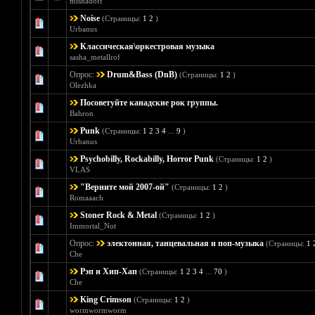
mishadoff
Noise
(Страницы:
1
2
)
Голосов: 0 - 
Urbanus
Классическая\оркестровая музыка
Голосов: 0 - 
sasha_metallrof
Опрос:
Drum&Bass (DnB)
(Страницы:
1
2
)
Голосов: 2 
Olezhka
Посоветуйте канадские рок группы.
Голосов: 0 - 
Bahron
Punk
(Страницы:
1
2
3
4
...
9
)
Голосов:
Urbanus
Psychobilly, Rockabilly, Horror Punk
(Страницы:
1
2
)
Голосов:
VLAS
"Верните мой 2007-ой"
(Страницы:
1
2
)
Голосов: 0 - 
Romaaach
Stoner Rock & Metal
(Страницы:
1
2
)
Голосов: 0 - 
Immortal_Not
Опрос:
электонная, танцевальная и поп-музыка
(Страницы:
1
Голосов:
Che
Рэп и Хип-Хап
(Страницы:
1
2
3
4
...
70
)
Голосов: 11
Che
King Crimson
(Страницы:
1
2
)
Голосов: 0 - 
wormwormworm