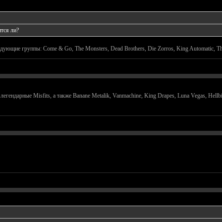
тся ли?
ующие группы: Come & Go, The Monsters, Dead Brothers, Die Zorros, King Automatic, Th
легендарные Misfits, а также Banane Metalik, Vanmachine, King Drapes, Luna Vegas, Hel