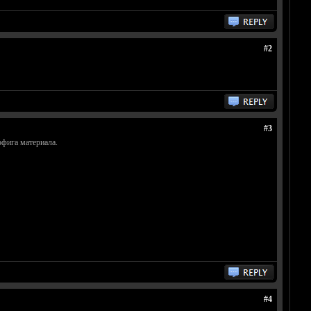
#2
#3
офига материала.
#4