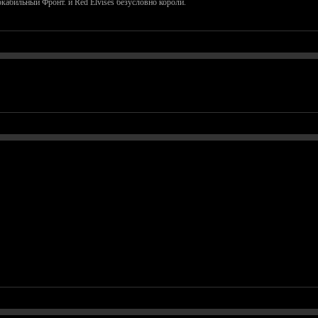
окабильный Фронт. и Red Elvises безусловно короли.