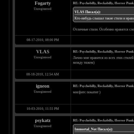
Fogarty
RE: Psychobilly, Rockabilly, Horror Punk
Unregistered
VLAS Писал(а):
Кто-нибудь слышал такие стили и нрави
Отличные стили. Особенно нравятся след
08-17-2010, 08:00 PM
VLAS
RE: Psychobilly, Rockabilly, Horror Punk
Unregistered
Лично мне нравится из всех этих стилей 
между тяжем)
08-18-2010, 12:54 AM
igneon
RE: Psychobilly, Rockabilly, Horror Punk
Unregistered
мисфитс покатит )
10-03-2010, 11:55 PM
psykatz
RE: Psychobilly, Rockabilly, Horror Punk
Unregistered
Immortal_Not Писал(а):