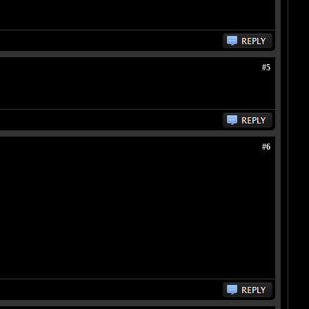
#5
#6