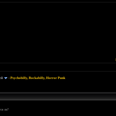
ей
›
Psychobilly, Rockabilly, Horror Punk
тся ли?