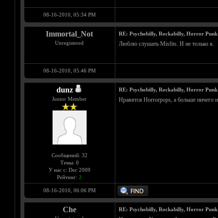
08-16-2010, 05:34 PM
Immortal_Not
RE: Psychobilly, Rockabilly, Horror Punk
Unregistered
Люблю слушать Misfits. И не только я.
08-16-2010, 05:46 PM
dunz
RE: Psychobilly, Rockabilly, Horror Punk
Junior Member
Нравятся Horrorpops, а больше ничего н
Сообщений: 32
Темы: 0
У нас с: Dec 2009
Рейтинг:
2
08-16-2010, 06:06 PM
Che
RE: Psychobilly, Rockabilly, Horror Punk