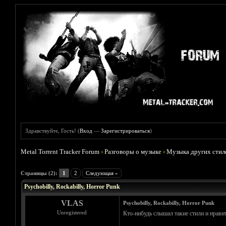
Здравствуйте, Гость! (
Вход
—
Зарегистрироваться
)
Metal Torrent Tracker Forum
›
Разговоры о музыке
›
Музыка других стил
Голосов: 2 - Средняя оценка: 3
1
2
3
4
5
Страницы (2):
1
2
Следующая »
Psychobilly, Rockabilly, Horror Punk
VLAS
Psychobilly, Rockabilly, Horror Punk
Unregistered
Кто-нибудь слышал такие стили и нрави