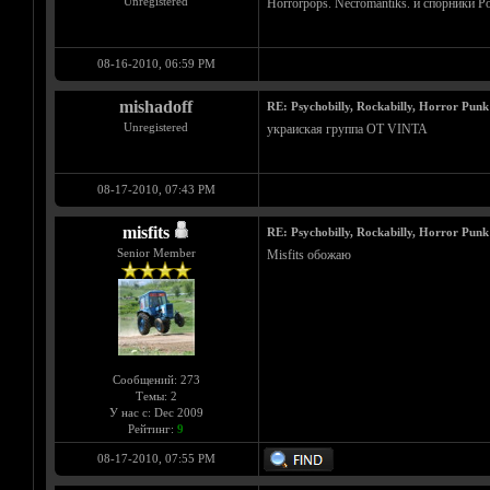
Unregistered
Horrorpops. Necromantiks. и спорники Р
08-16-2010, 06:59 PM
mishadoff
RE: Psychobilly, Rockabilly, Horror Punk
Unregistered
украиская группа OT VINTA
08-17-2010, 07:43 PM
misfits
RE: Psychobilly, Rockabilly, Horror Punk
Senior Member
Misfits обожаю
Сообщений: 273
Темы: 2
У нас с: Dec 2009
Рейтинг:
9
08-17-2010, 07:55 PM