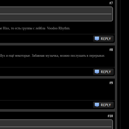
#7
e Hiss, то есть группы с лейбла Voodoo Rhythm.
#8
lbillys и ещё некоторые. Забавная музычка, можно послушать в перерывах
#9
#10