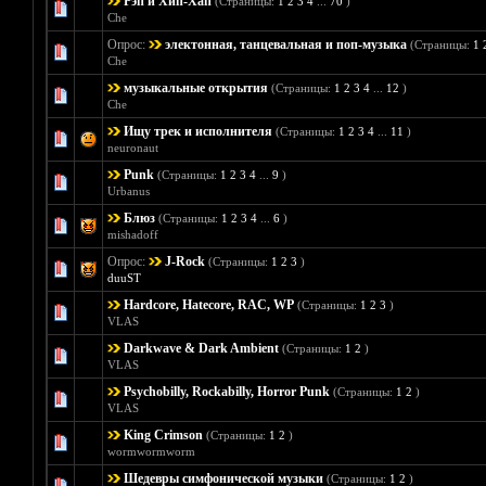
Рэп и Хип-Хап
(Страницы:
1
2
3
4
...
70
)
Голосов: 11
Che
Опрос:
электонная, танцевальная и поп-музыка
(Страницы:
1
Голосов:
Che
музыкальные открытия
(Страницы:
1
2
3
4
...
12
)
Голосов:
Che
Ищу трек и исполнителя
(Страницы:
1
2
3
4
...
11
)
Голосов: 
neuronaut
Punk
(Страницы:
1
2
3
4
...
9
)
Голосов:
Urbanus
Блюз
(Страницы:
1
2
3
4
...
6
)
Голосов:
mishadoff
Опрос:
J-Rock
(Страницы:
1
2
3
)
Голосов: 0 - 
duuST
Hardcore, Hatecore, RAC, WP
(Страницы:
1
2
3
)
Голосов
VLAS
Darkwave & Dark Ambient
(Страницы:
1
2
)
Голосов:
VLAS
Psychobilly, Rockabilly, Horror Punk
(Страницы:
1
2
)
Голосов:
VLAS
King Crimson
(Страницы:
1
2
)
Голосов: 0 - 
wormwormworm
Шедевры симфонической музыки
(Страницы:
1
2
)