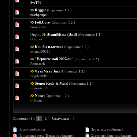
Голосов: 0 - 
SveT76
Reggae
(Страницы:
1
2
)
Голосов: 0 - 
zzashpaupat
FolkCore
(Страницы:
1
2
)
Голосов: 0 - 
SiriusTrash
Опрос:
Drum&Bass (DnB)
(Страницы:
1
2
)
Голосов: 2 
Olezhka
Как бы классика
(Страницы:
1
2
)
Голосов:
axeman90210
"Верните мой 2007-ой"
(Страницы:
1
2
)
Голосов: 0 - 
Romaaach
Чуть Чуть Jazz
(Страницы:
1
2
)
Голосов: 1 
Bogdan098
Stoner Rock & Metal
(Страницы:
1
2
)
Голосов: 0 - 
Immortal_Not
Noise
(Страницы:
1
2
)
Голосов: 0 - 
Urbanus
Страницы (2):
1
2
Следующая »
Новые сообщения
Нет новых сообщений
Популярная тема (Новые сообщения)
Содержит Ваши сообщения