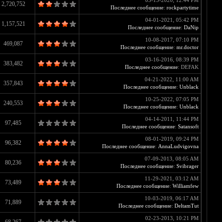
03-13-2020, 12:44 PM
2,720,752
Последнее сообщение
:
rockpartytime
04-01-2021, 05:42 PM
1,157,521
Последнее сообщение
:
DaNip
10-08-2017, 07:10 PM
469,087
Последнее сообщение
:
mr.doctor
03-16-2016, 08:39 PM
383,482
Последнее сообщение
: DEFAK
04-21-2022, 11:00 AM
357,843
Последнее сообщение
:
Unblack
10-25-2022, 07:05 PM
240,553
Последнее сообщение
:
Unblack
04-14-2011, 11:44 PM
97,485
Последнее сообщение
:
Satansoft
08-01-2019, 09:24 PM
96,382
Последнее сообщение
:
AnnaLudvigovna
07-09-2013, 08:05 AM
80,236
Последнее сообщение
:
Svibrager
11-29-2021, 03:12 AM
73,489
Последнее сообщение
:
Williamfew
10-03-2019, 06:17 AM
71,889
Последнее сообщение
:
DeltamTut
02-23-2013, 10:21 PM