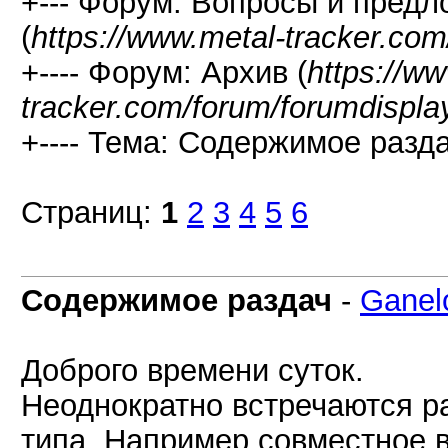
+--- Форум: Вопросы и предл
(
https://www.metal-tracker.com
+---- Форум: Архив (
https://w
tracker.com/forum/forumdispla
+---- Тема: Содержимое разда
Страниц:
1
2
3
4
5
6
Содержимое раздач
-
Ganel
Доброго времени суток.
Неоднократно встречаются р
типа. Например совместное в