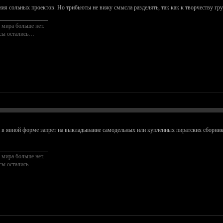
ния сольных проектов. Но трибьюты не вижу смысла разделять, так как к творчеству гр
________________
 мира больше нет.
осы остались…
 в явной форме запрет на выкладывание самодельных или купленных пиратских сборников.
________________
 мира больше нет.
осы остались…