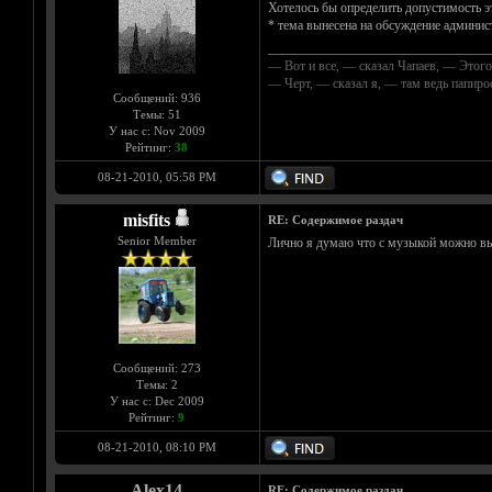
Хотелось бы определить допустимость эт
* тема вынесена на обсуждение админис
__________________________________
— Вот и все, — сказал Чапаев, — Этого
— Черт, — сказал я, — там ведь папир
Сообщений: 936
Темы: 51
У нас с: Nov 2009
Рейтинг:
38
08-21-2010, 05:58 PM
misfits
RE: Содержимое раздач
Senior Member
Лично я думаю что с музыкой можно вы
Сообщений: 273
Темы: 2
У нас с: Dec 2009
Рейтинг:
9
08-21-2010, 08:10 PM
Alex14
RE: Содержимое раздач