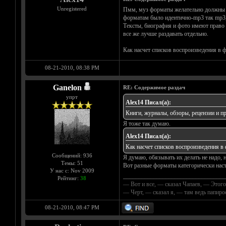
Unregistered
Пмм, муз форматы желательно должны бы
форматам было идентично-mp3 так mp3, f
Тексты, биография и фото имеют право с
все же лучше раздавать отдельно.
Как насчет списков воспроизведения в 
08-21-2010, 08:38 PM
Ganelon
RE: Содержимое раздач
упрт
Alex14 Писал(а):
Книги, журналы, обзоры, рецензии и про
Я тоже так думаю.
Alex14 Писал(а):
Как насчет списков воспроизведения в
Сообщений: 936
Я думаю, обязывать их делать не надо, н
Темы: 51
Вот разные форматы категорически наст
У нас с: Nov 2009
__________________________________
Рейтинг:
38
— Вот и все, — сказал Чапаев, — Этого
— Черт, — сказал я, — там ведь папир
08-21-2010, 08:47 PM