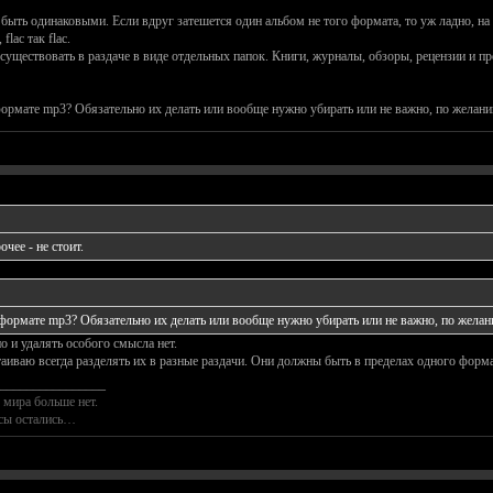
ть одинаковыми. Если вдруг затешется один альбом не того формата, то уж ладно, на к
lac так flac.
уществовать в раздаче в виде отдельных папок. Книги, журналы, обзоры, рецензии и проч
формате mp3? Обязательно их делать или вообще нужно убирать или не важно, по желан
чее - не стоит.
 формате mp3? Обязательно их делать или вообще нужно убирать или не важно, по жела
о и удалять особого смысла нет.
аиваю всегда разделять их в разные раздачи. Они должны быть в пределах одного форма
________________
 мира больше нет.
осы остались…