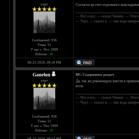
упрт
Согласен на счет отдельного выкладыва
__________________________________
— Вот и все, — сказал Чапаев, — Этого
— Черт, — сказал я, — там ведь папир
Сообщений: 936
Темы: 51
У нас с: Nov 2009
Рейтинг:
38
08-21-2010, 09:20 PM
Ganelon
RE: Содержимое раздач
упрт
Да, так же рекомендую внести в правила
всем.
__________________________________
— Вот и все, — сказал Чапаев, — Этого
— Черт, — сказал я, — там ведь папир
Сообщений: 936
Темы: 51
У нас с: Nov 2009
Рейтинг:
38
08-21-2010, 09:54 PM