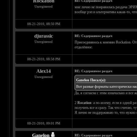
Rockation
RE: Содержимое раздач
Unregistered
мне лично не понравилась раздача ЭРИМ
вообще рэп и альтернатива какая-то, чт
08-21-2010, 08:50 PM
djurassic
RE: Содержимое раздач
Unregistered
Присоединяюсь к мнению Rockation. От 
отдалённое.
08-21-2010, 08:58 PM
Alex14
RE: Содержимое раздач
Unregistered
Ganelon Писал(а):
Вот разные форматы категорически нас
Да, я согласна с этим изначально и все 
2
Rocation
: а по-моему, если в одной р
получить все и сразу. Так что считаю, 
Я лично не поддерживаю то, что нужно о
08-21-2010, 09:01 PM
Ganelon
RE: Содержимое раздач