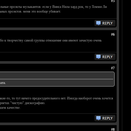
#5
льные проэкты музыкантов. если у Винса Нила хард рок, то у Томми Ли
ьных проэктов. меня это вообще убивает.
#6
ибо к творчеству самой группы отношение они имеют зачастую очень
#7
ата.
кие-то, то тут ничего предосудительного нет. Иногда наоборот очень хочется
тернетах "чистую" дискографию.
ошем качестве.
#8