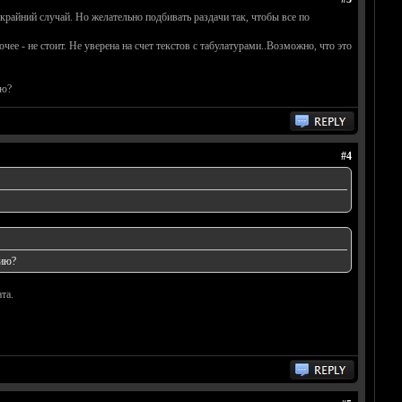
райний случай. Но желательно подбивать раздачи так, чтобы все по
ее - не стоит. Не уверена на счет текстов с табулатурами..Возможно, что это
ию?
#4
нию?
та.