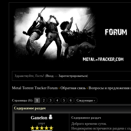
Здравствуйте, Гость! (
Вход
—
Зарегистрироваться
)
Metal Torrent Tracker Forum
›
Обратная связь
›
Вопросы и предложения 
Голосов: 0 - Средняя оценка: 0
1
2
3
4
5
Страницы (6):
1
2
3
4
5
6
Следующая »
Содержимое раздач
Ganelon
Содержимое раздач
упрт
Доброго времени суток.
Неоднократно встречаются раздачи с со