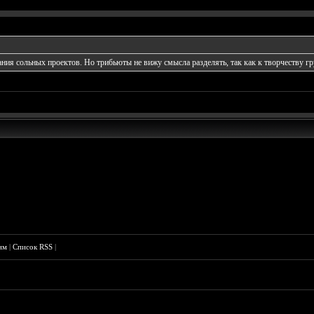
ания сольных проектов. Но трибьюты не вижу смысла разделять, так как к творчеству г
им
|
Список RSS
|