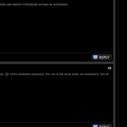
уппы они имеют отношение весьма не косвенное.
#9
 До этого момента казалось, что это и так всем ясно, но оказалось, что не