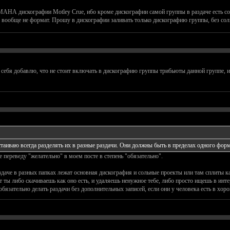
АНА дискографии Motley Crue, ибо кроме дискографии самой группы в раздаче есть со
о вообще не формат. Прошу в дискографии заливать только дискографию группы, без сол
себя добавлю, что не стоит включать в дискографию группы трибьюты данной группе, 
таиваю всегда разделять их в разные раздачи. Они должны быть в пределах одного форм
же переведу "желательно" в моем посте в степень "обязательно".
аздаче в разных папках лежат основная дискография и сольные проекты или там сплиты ка
тут ты либо скачиваешь как оно есть, и удаляешь ненужное тебе, либо просто ищешь в ин
бязательно делать раздачи без дополнительных записей, если они у человека есть в хор