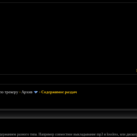
по трекеру
›
Архив
›
Содержимое раздач
держанием разного типа. Например совместное выкладывание mp3 и lossless, или диско