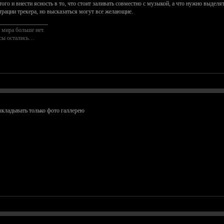
ого и внести ясность в то, что стоит заливать совместно с музыкой, а что нужно выделят
трации трекера, но высказаться могут все желающие.
________________
 мира больше нет.
осы остались…
кладывать только фото галлерею