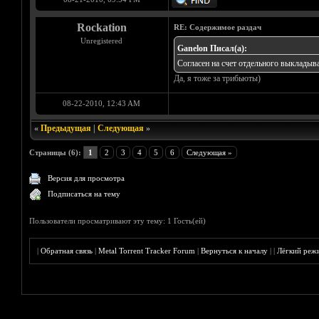
Rockation
RE: Содержимое раздач
Unregistered
Ganelon Писал(а):
Согласен на счет отдельного выкладыв
Да, я тоже за трибьюты)
08-22-2010, 12:43 AM
«
Предыдущая
|
Следующая
»
Страницы (6):
1
2
3
4
5
6
Следующая »
Версия для просмотра
Подписаться на тему
Пользователи просматривают эту тему: 1 Гость(ей)
|
Обратная связь
|
Metal Torrent Tracker Forum
|
Вернуться к началу
|
|
Лёгкий реж