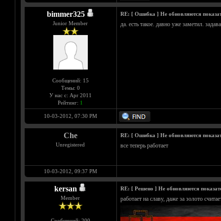
bimmer325
RE: [ Ошибка ] Не обновляются показа
Junior Member
да. есть такое. давно уже заметил. задав
Сообщений: 15
Темы: 0
У нас с: Apr 2011
Рейтинг:
1
10-03-2012, 07:30 PM
Che
RE: [ Ошибка ] Не обновляются показа
Unregistered
все теперь работает
10-03-2012, 09:37 PM
kersan
RE: [ Решено ] Не обновляются показат
Member
работает на славу, даже за золото считае
Сообщений: 200