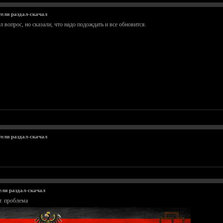
тели раздал-скачал
ал вопрос, но сказали, что надо подождать и все обновится.
тели раздал-скачал
ели раздал-скачал
т. проблема