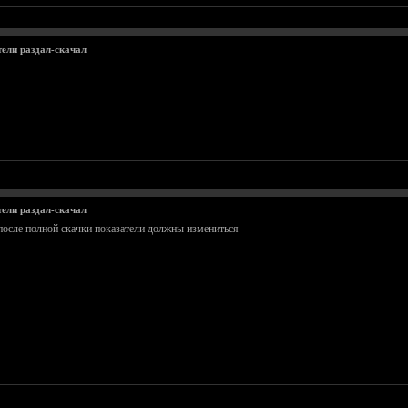
тели раздал-скачал
тели раздал-скачал
 после полной скачки показатели должны измениться