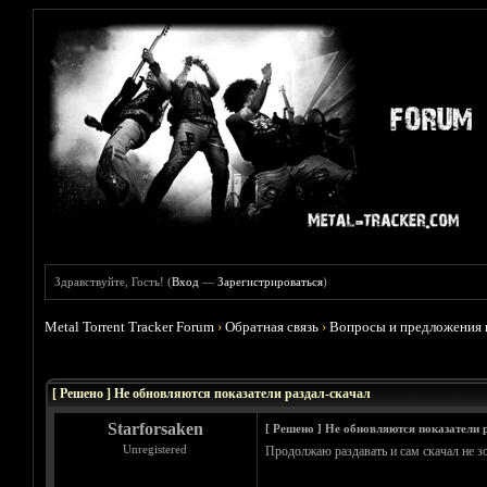
Здравствуйте, Гость! (
Вход
—
Зарегистрироваться
)
Metal Torrent Tracker Forum
›
Обратная связь
›
Вопросы и предложения 
Голосов: 0 - Средняя оценка: 0
1
2
3
4
5
[ Решено ] Не обновляются показатели раздал-скачал
Starforsaken
[ Решено ] Не обновляются показатели 
Unregistered
Продолжаю раздавать и сам скачал не зо