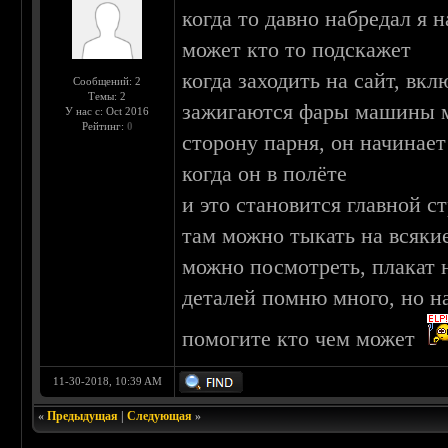
когда то давно набредал я н
может кто то подскажет
когда заходить на сайт, вкл
Сообщений: 2
Темы: 2
зажигаются фары машины мы
У нас с: Oct 2016
Рейтинг:
0
сторону парня, он начинает
когда он в полёте
и это становится главной с
там можно тыкать на всяки
можно посмотреть, плакат 
деталей помню много, но н
помогите кто чем может
11-30-2018, 10:39 AM
«
Предыдущая
|
Следующая
»