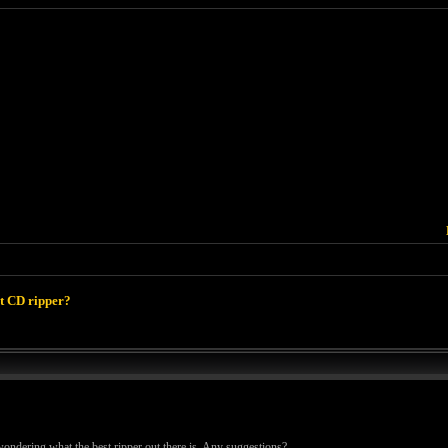
t CD ripper?
ondering what the best ripper out there is. Any suggestions?