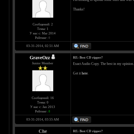
Thanks!
Сообщений: 2
Темы: 1
У нас с: Mar 2014
Рейтинг:
0
03-31-2014, 02:51 AM
GraveOzz
RE: Best CD ripper?
Junior Member
Exact Audio Copy. The best in my opinion.
Get it
here
.
Сообщений: 16
Темы: 0
У нас с: Jan 2013
Рейтинг:
8
03-31-2014, 03:55 AM
Che
RE: Best CD ripper?