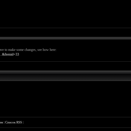
have to make some changes, see how here:
...&Itemid=33
им
|
Список RSS
|