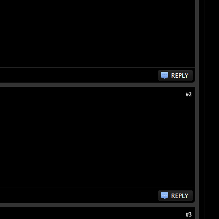
#2
#3