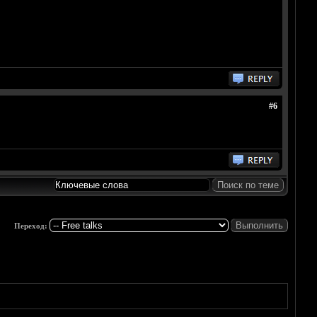
#6
Переход: