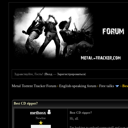
Здравствуйте, Гость! (
Вход
—
Зарегистрироваться
)
Metal Torrent Tracker Forum
›
English-speaking forum
›
Free talks
›
Bes
Голосов: 0 - Средняя оценка: 0
1
2
3
4
5
Best CD ripper?
methosx
Best CD ripper?
Newbie
Hi, all.
I'm looking to upload some stuff and was w