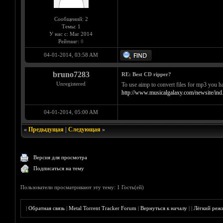
Сообщений: 2
Темы: 1
У нас с: Mar 2014
Рейтинг:
0
04-01-2014, 03:58 AM
bruno7283
RE: Best CD ripper?
Unregistered
To use aimp to convert files for mp3 you 
http://www.musicalgalaxy.com/newsite/ind
04-01-2014, 05:00 AM
«
Предыдущая
|
Следующая
»
Версия для просмотра
Подписаться на тему
Пользователи просматривают эту тему: 1 Гость(ей)
|
Обратная связь
|
Metal Torrent Tracker Forum
|
Вернуться к началу
|
|
Лёгкий реж