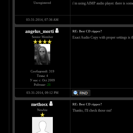
Unregistered
i`m using AIMP audio player. there is some u
03-31-2014, 07:36 AM
angelus_morti
RE: Best CD ripper?
Senior Member
Exact Audio Copy with proper settings is th
Сообщений: 319
Темы: 4
У нас с: Oct 2009
Рейтинг:
21
03-31-2014, 09:12 PM
methosx
RE: Best CD ripper?
Newbie
Thanks, I'll check those out!